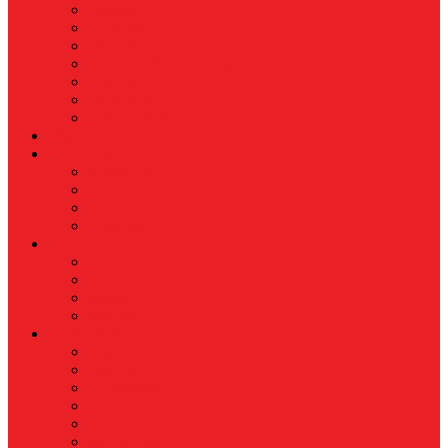
Finance
Koperasi
Perbankan
Pertanian & Perkebunan
UMKM
Perikanan
PROPERTY
Megapolitan
GAYA HIDUP
Aksesoris
Busana
Kecantikan
Hangout
HIBURAN
Budaya
Film & TV
Musik
Selebriti
OLAHRAGA
Basket
Bela Diri
Bulutangkis
Formula1
MotoGP
Sepak Bola