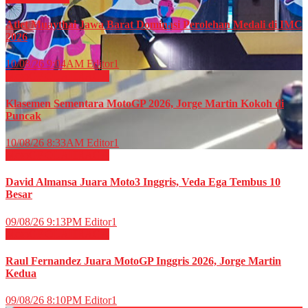
Atlet Muaythai Jawa Barat Dominasi Perolehan Medali di IMC
2026
10/08/26 9:04AM
Editor1
MotoGP
OLAHRAGA
Klasemen Sementara MotoGP 2026, Jorge Martin Kokoh di
Puncak
10/08/26 8:33AM
Editor1
MotoGP
OLAHRAGA
David Almansa Juara Moto3 Inggris, Veda Ega Tembus 10
Besar
09/08/26 9:13PM
Editor1
MotoGP
OLAHRAGA
Raul Fernandez Juara MotoGP Inggris 2026, Jorge Martin
Kedua
09/08/26 8:10PM
Editor1