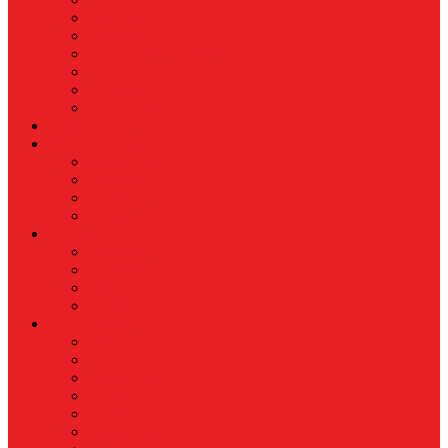
Koperasi
Perbankan
Pertanian & Perkebunan
UMKM
Perikanan
PROPERTY
Megapolitan
GAYA HIDUP
Aksesoris
Busana
Kecantikan
Hangout
HIBURAN
Budaya
Film & TV
Musik
Selebriti
OLAHRAGA
Basket
Bela Diri
Bulutangkis
Formula1
MotoGP
Sepak Bola