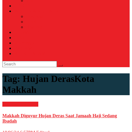
Voli
TELCO
WISATA & KULINER
Destinasi
Hotel
Restoran
OTOMOTIF
Opini
Voicemagz
RAGAM
RELIGI ISLAMI
Tag:
Hujan DerasKota
Makkah
Internasional
News
Makkah Diguyur Hujan Deras Saat Jamaah Haji Sedang
Ibadah