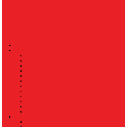
News
Nasional
Internasional
Politik
Hukum & Kriminal
Kesehatan
Pendidikan
Peristiwa
Militer
Kepolisian
Industri
Energi
Perikanan & Kelautan
EKONOMI & BISNIS
Asuransi
Finance