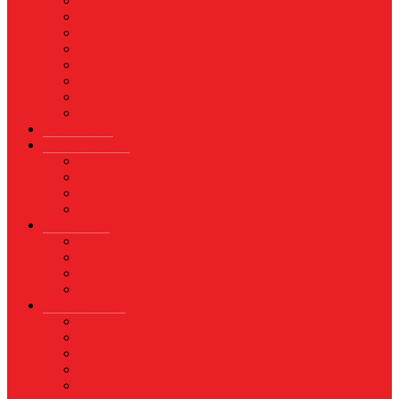
Asuransi
Finance
Koperasi
Perbankan
Pertanian & Perkebunan
UMKM
Perikanan
PROPERTY
Megapolitan
GAYA HIDUP
Aksesoris
Busana
Kecantikan
Hangout
HIBURAN
Budaya
Film & TV
Musik
Selebriti
OLAHRAGA
Basket
Bela Diri
Bulutangkis
Formula1
MotoGP