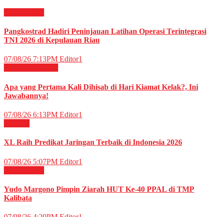
Militer
News
Pangkostrad Hadiri Peninjauan Latihan Operasi Terintegrasi
TNI 2026 di Kepulauan Riau
07/08/26 7:13PM
Editor1
RELIGI ISLAMI
Apa yang Pertama Kali Dihisab di Hari Kiamat Kelak?, Ini
Jawabannya!
07/08/26 6:13PM
Editor1
TELCO
XL Raih Predikat Jaringan Terbaik di Indonesia 2026
07/08/26 5:07PM
Editor1
Militer
News
Yudo Margono Pimpin Ziarah HUT Ke-40 PPAL di TMP
Kalibata
07/08/26 4:20PM
Editor1