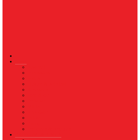
News
Nasional
Internasional
Politik
Hukum & Kriminal
Kesehatan
Pendidikan
Peristiwa
Militer
Kepolisian
Industri
Energi
Perikanan & Kelautan
EKONOMI & BISNIS