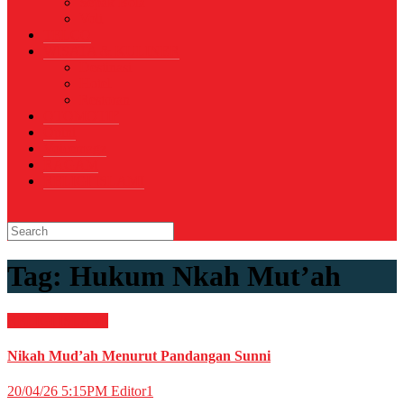
Sepak Bola
Voli
TELCO
WISATA & KULINER
Destinasi
Hotel
Restoran
OTOMOTIF
Opini
Voicemagz
RAGAM
RELIGI ISLAMI
Tag:
Hukum Nkah Mut’ah
RELIGI ISLAMI
Nikah Mud’ah Menurut Pandangan Sunni
20/04/26 5:15PM
Editor1