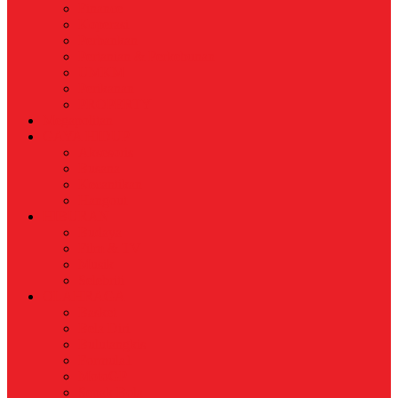
Finance
Koperasi
Perbankan
Pertanian & Perkebunan
UMKM
Perikanan
PROPERTY
Megapolitan
GAYA HIDUP
Aksesoris
Busana
Kecantikan
Hangout
HIBURAN
Budaya
Film & TV
Musik
Selebriti
OLAHRAGA
Basket
Bela Diri
Bulutangkis
Formula1
MotoGP
Sepak Bola