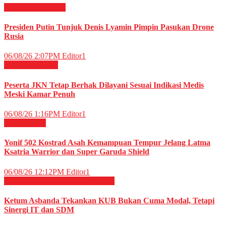
Internasional
News
Presiden Putin Tunjuk Denis Lyamin Pimpin Pasukan Drone
Rusia
06/08/26 2:07PM
Editor1
Kesehatan
News
Peserta JKN Tetap Berhak Dilayani Sesuai Indikasi Medis
Meski Kamar Penuh
06/08/26 1:16PM
Editor1
Militer
News
Yonif 502 Kostrad Asah Kemampuan Tempur Jelang Latma
Ksatria Warrior dan Super Garuda Shield
06/08/26 12:12PM
Editor1
EKONOMI & BISNIS
Perbankan
Ketum Asbanda Tekankan KUB Bukan Cuma Modal, Tetapi
Sinergi IT dan SDM