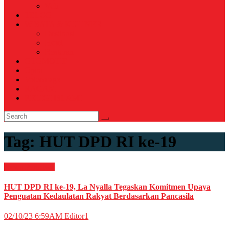
Voli
TELCO
WISATA & KULINER
Destinasi
Hotel
Restoran
OTOMOTIF
Opini
Voicemagz
RAGAM
RELIGI ISLAMI
Tag:
HUT DPD RI ke-19
News
Peristiwa
HUT DPD RI ke-19, La Nyalla Tegaskan Komitmen Upaya
Penguatan Kedaulatan Rakyat Berdasarkan Pancasila
02/10/23 6:59AM
Editor1