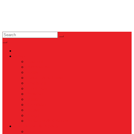
News
Nasional
Internasional
Politik
Hukum & Kriminal
Kesehatan
Pendidikan
Peristiwa
Militer
Kepolisian
Industri
Energi
Perikanan & Kelautan
EKONOMI & BISNIS
Asuransi