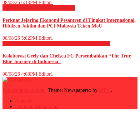
08/08/26 6:13PM
Editor1
EKONOMI & BISNIS
Megapolitan
Perkuat Jejaring Ekonomi Pesantren di Tingkat Internasional,
Hibitren Jaktim dan PCI Malaysia Teken MoU
08/08/26 5:02PM
Editor1
OLAHRAGA
OTOMOTIF
OTOMOTIF
Sepak Bola
Kolaborasi Geely dan Chelsea FC Persembahkan “The True
Blue Journey di Indonesia”
08/08/26 4:08PM
Editor1
Publishing by Akurat
|
Theme: Newspaperex by
MTM
.
Redaksi
Pedoman Media Siber