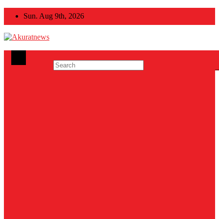
Skip
Sun. Aug 9th, 2026
to
content
Akuratnews
Informatif, Edukatif dan Inspiratif