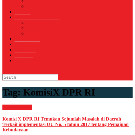
Sepak Bola
Voli
TELCO
WISATA & KULINER
Destinasi
Hotel
Restoran
OTOMOTIF
Opini
Voicemagz
RAGAM
RELIGI ISLAMI
Tag:
KomisiX DPR RI
News
Peristiwa
Komisi X DPR RI Temukan Sejumlah Masalah di Daerah
Terkait implementasi UU No. 5 tahun 2017 tentang Pemajuan
Kebudayaan