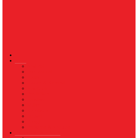
News
Nasional
Internasional
Politik
Hukum & Kriminal
Kesehatan
Pendidikan
Peristiwa
Militer
Kepolisian
Industri
Energi
Perikanan & Kelautan
EKONOMI & BISNIS