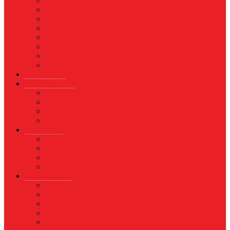
Asuransi
Finance
Koperasi
Perbankan
Pertanian & Perkebunan
UMKM
Perikanan
PROPERTY
Megapolitan
GAYA HIDUP
Aksesoris
Busana
Kecantikan
Hangout
HIBURAN
Budaya
Film & TV
Musik
Selebriti
OLAHRAGA
Basket
Bela Diri
Bulutangkis
Formula1
MotoGP