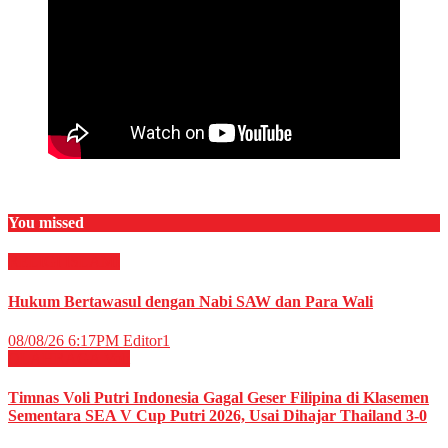
You missed
RELIGI ISLAMI
Hukum Bertawasul dengan Nabi SAW dan Para Wali
08/08/26 6:17PM
Editor1
OLAHRAGA
Voli
Timnas Voli Putri Indonesia Gagal Geser Filipina di Klasemen
Sementara SEA V Cup Putri 2026, Usai Dihajar Thailand 3-0