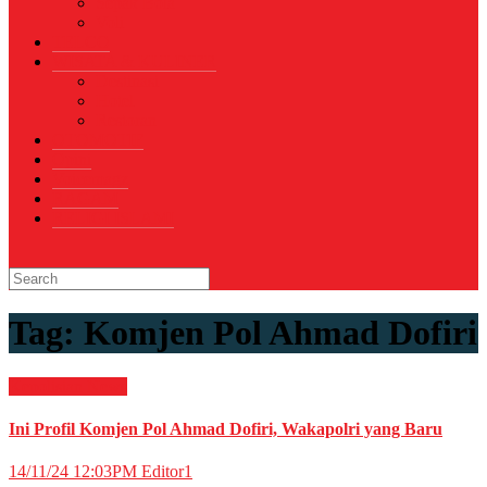
Sepak Bola
Voli
TELCO
WISATA & KULINER
Destinasi
Hotel
Restoran
OTOMOTIF
Opini
Voicemagz
RAGAM
RELIGI ISLAMI
Tag:
Komjen Pol Ahmad Dofiri
Kepolisian
News
Ini Profil Komjen Pol Ahmad Dofiri, Wakapolri yang Baru
14/11/24 12:03PM
Editor1