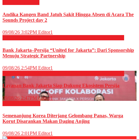
HIBURAN
Musik
Andika Kangen Band Jatuh Sakit Hingga Absen di Acara The
Sounds Project day 2
09/08/26 3:02PM
Editor1
EKONOMI & BISNIS
OLAHRAGA
Perbankan
Sepak Bola
Bank Jakarta–Persija “United for Jakarta”: Dari Sponsorship
Menuju Strategic Partnership
09/08/26 2:54PM
Editor1
EKONOMI & BISNIS
OLAHRAGA
Perbankan
Sepak Bola
Layanan Bank Jakarta Siap Dukung Ekosistem Persija
09/08/26 2:47PM
Editor1
Internasional
News
Semenanjung Korea Diterjang Gelombang Panas, Warga
Korut Disarankan Makan Daging Anjing
09/08/26 2:01PM
Editor1