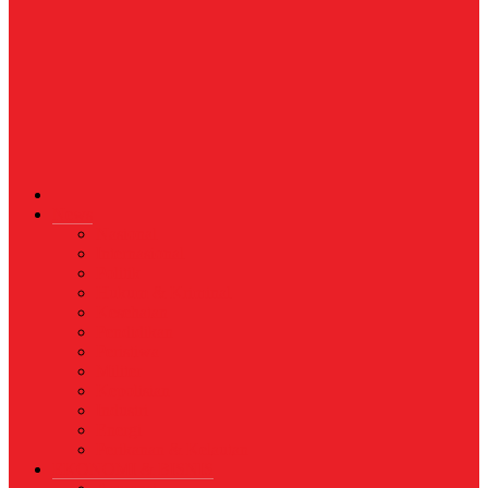
News
Nasional
Internasional
Politik
Hukum & Kriminal
Kesehatan
Pendidikan
Peristiwa
Militer
Kepolisian
Industri
Energi
Perikanan & Kelautan
EKONOMI & BISNIS