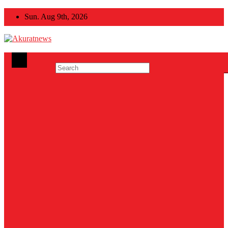
Skip
Sun. Aug 9th, 2026
to
content
Akuratnews
Informatif, Edukatif dan Inspiratif