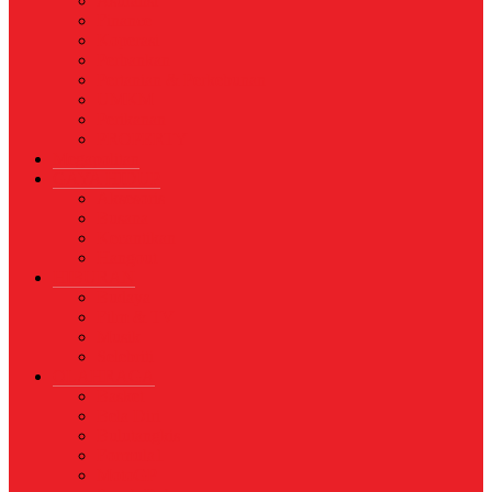
Asuransi
Finance
Koperasi
Perbankan
Pertanian & Perkebunan
UMKM
Perikanan
PROPERTY
Megapolitan
GAYA HIDUP
Aksesoris
Busana
Kecantikan
Hangout
HIBURAN
Budaya
Film & TV
Musik
Selebriti
OLAHRAGA
Basket
Bela Diri
Bulutangkis
Formula1
MotoGP