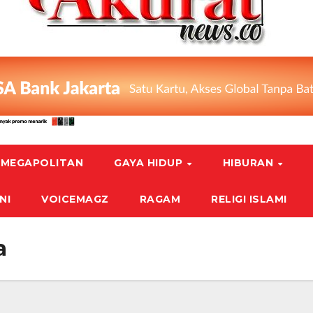
MEGAPOLITAN
GAYA HIDUP
HIBURAN
NI
VOICEMAGZ
RAGAM
RELIGI ISLAMI
a