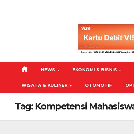
NEWS
EKONOMI & BISNIS
WISATA & KULINER
OTOMOTIF
OPI
Tag:
Kompetensi Mahasisw