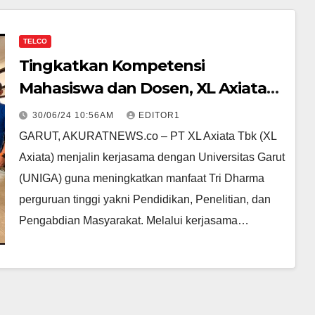
TELCO
Tingkatkan Kompetensi
Mahasiswa dan Dosen, XL Axiata
dan Universitas Garut Jalin
30/06/24 10:56AM
EDITOR1
Kerjasama Pemanfaatan
GARUT, AKURATNEWS.co – PT XL Axiata Tbk (XL
Teknologi
Axiata) menjalin kerjasama dengan Universitas Garut
(UNIGA) guna meningkatkan manfaat Tri Dharma
perguruan tinggi yakni Pendidikan, Penelitian, dan
Pengabdian Masyarakat. Melalui kerjasama…