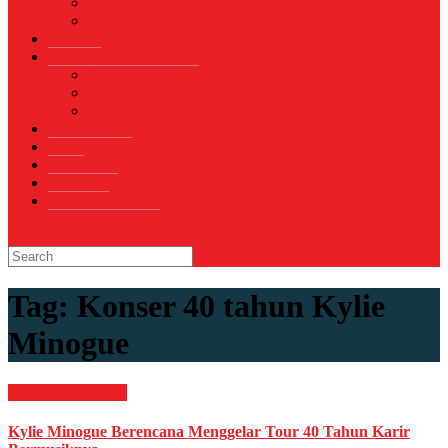
Sepak Bola
Voli
TELCO
WISATA & KULINER
Destinasi
Hotel
Restoran
OTOMOTIF
Opini
Voicemagz
RAGAM
RELIGI ISLAMI
Tag:
Konser 40 tahun Kylie
Minogue
HIBURAN
Musik
Kylie Minogue Berencana Menggelar Tour 40 Tahun Karir