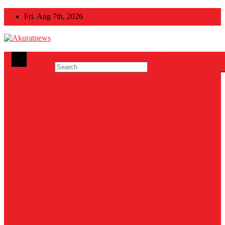
Skip
Fri. Aug 7th, 2026
to
content
Akuratnews
Informatif, Edukatif dan Inspiratif