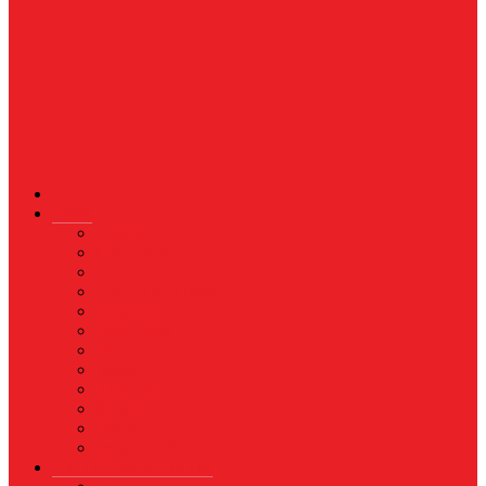
News
Nasional
Internasional
Politik
Hukum & Kriminal
Kesehatan
Pendidikan
Peristiwa
Militer
Kepolisian
Industri
Energi
Perikanan & Kelautan
EKONOMI & BISNIS