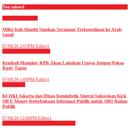
You missed
Internasional
News
Milisi Irak-Houthi Siapkan Serangan Terkoordinasi ke Arab
Saudi
07/08/26 2:07PM
Editor1
Hukum & Kriminal
News
Kembali Mangkir, KPK Akan Lakukan Upaya Jemput Paksa
Rudy Tanoe
07/08/26 1:09PM
Editor1
Megapolitan
KI DKI Jakarta dan Dinas Kominfotik Sinergi Sukseskan Kick
Off E Monev Keterbukaan Informasi Publik untuk 1001 Badan
Publik
07/08/26 12:06PM
Editor1
Nasional
News
WISATA & KULINER