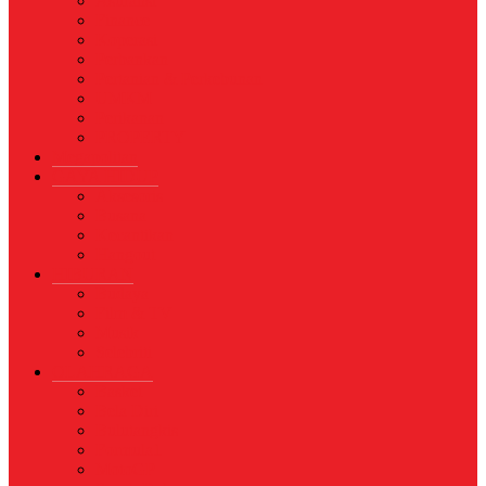
Asuransi
Finance
Koperasi
Perbankan
Pertanian & Perkebunan
UMKM
Perikanan
PROPERTY
Megapolitan
GAYA HIDUP
Aksesoris
Busana
Kecantikan
Hangout
HIBURAN
Budaya
Film & TV
Musik
Selebriti
OLAHRAGA
Basket
Bela Diri
Bulutangkis
Formula1
MotoGP