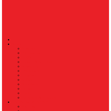
News
Nasional
Internasional
Politik
Hukum & Kriminal
Kesehatan
Pendidikan
Peristiwa
Militer
Kepolisian
Industri
Energi
Perikanan & Kelautan
EKONOMI & BISNIS
Asuransi
Finance