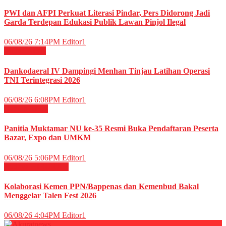
PWI dan AFPI Perkuat Literasi Pindar, Pers Didorong Jadi
Garda Terdepan Edukasi Publik Lawan Pinjol Ilegal
06/08/26 7:14PM
Editor1
Militer
News
Dankodaeral IV Dampingi Menhan Tinjau Latihan Operasi
TNI Terintegrasi 2026
06/08/26 6:08PM
Editor1
Daerah
News
Panitia Muktamar NU ke-35 Resmi Buka Pendaftaran Peserta
Bazar, Expo dan UMKM
06/08/26 5:06PM
Editor1
Budaya
HIBURAN
Kolaborasi Kemen PPN/Bappenas dan Kemenbud Bakal
Menggelar Talen Fest 2026
06/08/26 4:04PM
Editor1