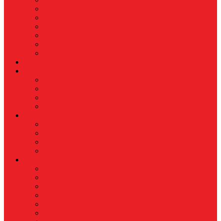
Koperasi
Perbankan
Pertanian & Perkebunan
UMKM
Perikanan
PROPERTY
Megapolitan
GAYA HIDUP
Aksesoris
Busana
Kecantikan
Hangout
HIBURAN
Budaya
Film & TV
Musik
Selebriti
OLAHRAGA
Basket
Bela Diri
Bulutangkis
Formula1
MotoGP
Sepak Bola