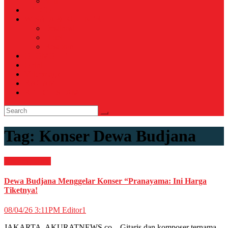
Voli
TELCO
WISATA & KULINER
Destinasi
Hotel
Restoran
OTOMOTIF
Opini
Voicemagz
RAGAM
RELIGI ISLAMI
Tag:
Konser Dewa Budjana
Uncategorized
Dewa Budjana Menggelar Konser “Pranayama: Ini Harga
Tiketnya!
08/04/26 3:11PM
Editor1
JAKARTA, AKURATNEWS.co – Gitaris dan komposer ternama