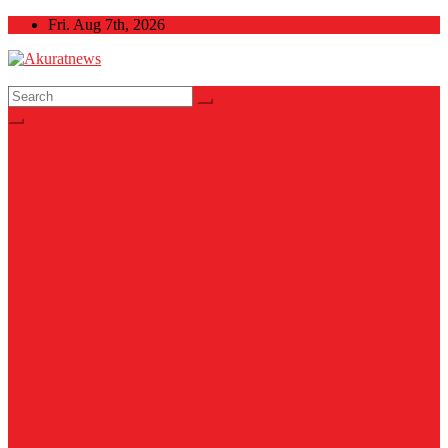
Skip
Fri. Aug 7th, 2026
to
content
Akuratnews
Informatif, Edukatif dan Inspiratif