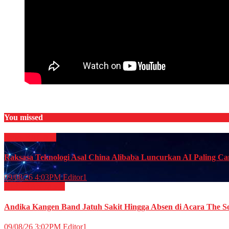
You missed
News
RAGAM
Raksasa Teknologi Asal China Alibaba Luncurkan AI Paling C
09/08/26 4:03PM
Editor1
HIBURAN
Musik
Andika Kangen Band Jatuh Sakit Hingga Absen di Acara The So
09/08/26 3:02PM
Editor1