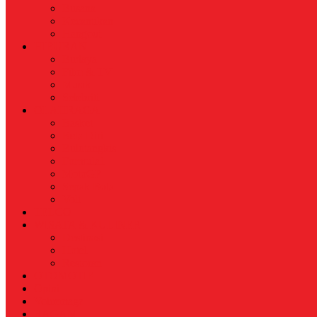
Busana
Kecantikan
Hangout
HIBURAN
Budaya
Film & TV
Musik
Selebriti
OLAHRAGA
Basket
Bela Diri
Bulutangkis
Formula1
MotoGP
Sepak Bola
Voli
TELCO
WISATA & KULINER
Destinasi
Hotel
Restoran
OTOMOTIF
Opini
Voicemagz
RAGAM