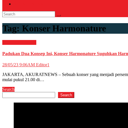
RELIGI ISLAMI
Tag:
Konser Harmonature
HIBURAN
Musik
Padukan Dua Konsep Ini, Konser Harmonature Suguhkan Harmo
28/05/23 9:06AM
Editor1
JAKARTA, AKURATNEWS – Sebuah konser yang menjadi persembahan t
mulai pukul 21.00 di…
Search
Search