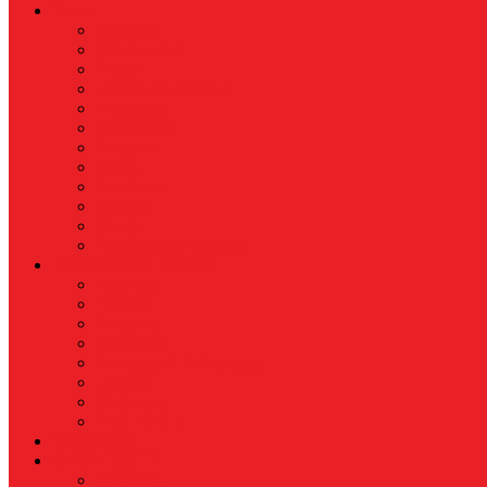
News
Nasional
Internasional
Politik
Hukum & Kriminal
Kesehatan
Pendidikan
Peristiwa
Militer
Kepolisian
Industri
Energi
Perikanan & Kelautan
EKONOMI & BISNIS
Asuransi
Finance
Koperasi
Perbankan
Pertanian & Perkebunan
UMKM
Perikanan
PROPERTY
Megapolitan
GAYA HIDUP
Aksesoris