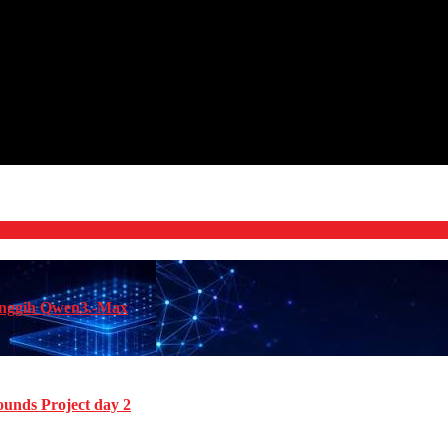
anggih Qwen3.-Max
unds Project day 2