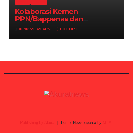
BUDAYA
HIBURAN
Kolaborasi Kemen
PPN/Bappenas dan
Kemenbud Bakal Menggelar
06/08/26 4:04PM
EDITOR1
Talen Fest 2026
Publishing by Akurat
|
Theme: Newspaperex by
MTM
.