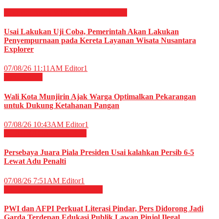
Nasional
News
WISATA & KULINER
Usai Lakukan Uji Coba, Pemerintah Akan Lakukan
Penyempurnaan pada Kereta Layanan Wisata Nusantara
Explorer
07/08/26 11:11AM
Editor1
Megapolitan
Wali Kota Munjirin Ajak Warga Optimalkan Pekarangan
untuk Dukung Ketahanan Pangan
07/08/26 10:43AM
Editor1
OLAHRAGA
Sepak Bola
Persebaya Juara Piala Presiden Usai kalahkan Persib 6-5
Lewat Adu Penalti
07/08/26 7:51AM
Editor1
EKONOMI & BISNIS
Finance
PWI dan AFPI Perkuat Literasi Pindar, Pers Didorong Jadi
Garda Terdepan Edukasi Publik Lawan Pinjol Ilegal