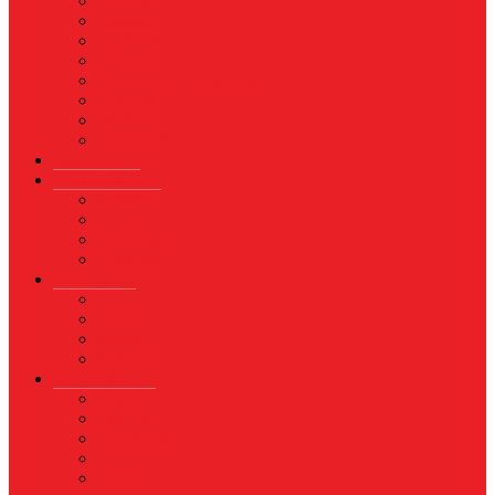
Asuransi
Finance
Koperasi
Perbankan
Pertanian & Perkebunan
UMKM
Perikanan
PROPERTY
Megapolitan
GAYA HIDUP
Aksesoris
Busana
Kecantikan
Hangout
HIBURAN
Budaya
Film & TV
Musik
Selebriti
OLAHRAGA
Basket
Bela Diri
Bulutangkis
Formula1
MotoGP