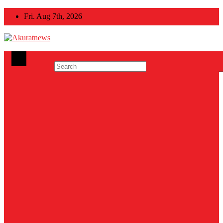
Skip
Fri. Aug 7th, 2026
to
content
Akuratnews
Informatif, Edukatif dan Inspiratif