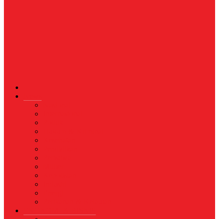
News
Nasional
Internasional
Politik
Hukum & Kriminal
Kesehatan
Pendidikan
Peristiwa
Militer
Kepolisian
Industri
Energi
Perikanan & Kelautan
EKONOMI & BISNIS