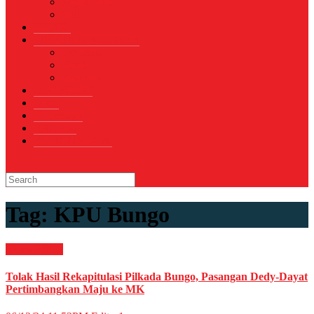
Sepak Bola
Voli
TELCO
WISATA & KULINER
Destinasi
Hotel
Restoran
OTOMOTIF
Opini
Voicemagz
RAGAM
RELIGI ISLAMI
Tag:
KPU Bungo
News
Politik
Tolak Hasil Rekapitulasi Pilkada Bungo, Pasangan Dedy-Dayat
Pertimbangkan Maju ke MK