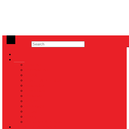
News
Nasional
Internasional
Politik
Hukum & Kriminal
Kesehatan
Pendidikan
Peristiwa
Militer
Kepolisian
Industri
Energi
Perikanan & Kelautan
EKONOMI & BISNIS