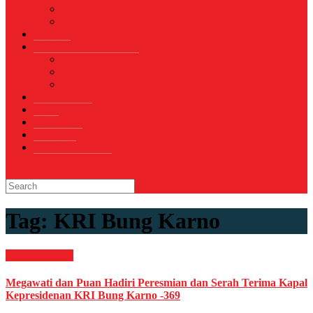
Sepak Bola
Voli
TELCO
WISATA & KULINER
Destinasi
Hotel
Restoran
OTOMOTIF
Opini
Voicemagz
RAGAM
RELIGI ISLAMI
Tag:
KRI Bung Karno
Nasional
News
Megawati dan Puan Hadiri Peresmian dan Serah Terima Kapal
Kepresidenan KRI Bung Karno -369