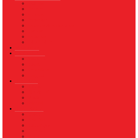
Asuransi
Finance
Koperasi
Perbankan
Pertanian & Perkebunan
UMKM
Perikanan
PROPERTY
Megapolitan
GAYA HIDUP
Aksesoris
Busana
Kecantikan
Hangout
HIBURAN
Budaya
Film & TV
Musik
Selebriti
OLAHRAGA
Basket
Bela Diri
Bulutangkis
Formula1
MotoGP