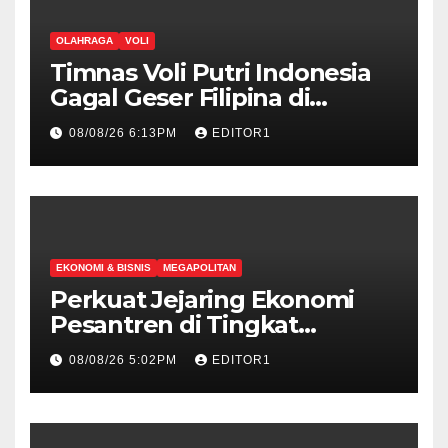
OLAHRAGA
VOLI
Timnas Voli Putri Indonesia
Gagal Geser Filipina di
Klasemen Sementara SEA V
08/08/26 6:13PM
EDITOR1
Cup Putri 2026, Usai Dihajar
Thailand 3-0
EKONOMI & BISNIS
MEGAPOLITAN
Perkuat Jejaring Ekonomi
Pesantren di Tingkat
Internasional, Hibitren Jaktim
08/08/26 5:02PM
EDITOR1
dan PCI Malaysia Teken MoU