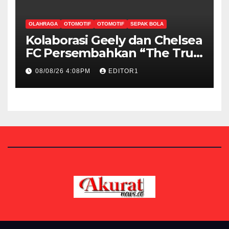
OLAHRAGA
OTOMOTIF
OTOMOTIF
SEPAK BOLA
Kolaborasi Geely dan Chelsea
FC Persembahkan “The True
Blue Journey di Indonesia”
08/08/26 4:08PM
EDITOR1