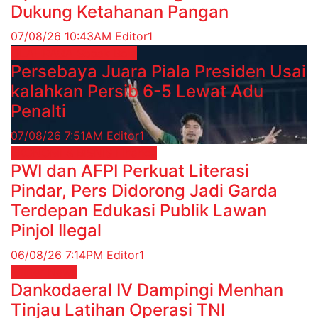
Dukung Ketahanan Pangan
07/08/26 10:43AM
Editor1
OLAHRAGA
Sepak Bola
Persebaya Juara Piala Presiden Usai
kalahkan Persib 6-5 Lewat Adu
Penalti
07/08/26 7:51AM
Editor1
EKONOMI & BISNIS
Finance
PWI dan AFPI Perkuat Literasi
Pindar, Pers Didorong Jadi Garda
Terdepan Edukasi Publik Lawan
Pinjol Ilegal
06/08/26 7:14PM
Editor1
Militer
News
Dankodaeral IV Dampingi Menhan
Tinjau Latihan Operasi TNI