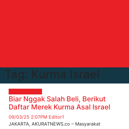
Tag:
Kurma Israel
News
Peristiwa
Biar Nggak Salah Beli, Berikut
Daftar Merek Kurma Asal Israel
09/03/25 2:07PM
Editor1
JAKARTA, AKURATNEWS.co – Masyarakat