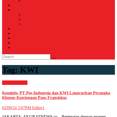
Voli
TELCO
WISATA & KULINER
Destinasi
Hotel
Restoran
OTOMOTIF
Opini
Voicemagz
RAGAM
RELIGI ISLAMI
Tag:
KWI
Nasional
News
Kominfo, PT Pos Indonesia dan KWI Launcurkan Perangko
Khusus Kunjungan Paus Fransiskus
02/09/24 5:07PM
Editor1
JAKARTA, AKURATNEWS.co – Bertepatan dengan momen