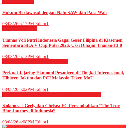
RELIGI ISLAMI
Hukum Bertawasul dengan Nabi SAW dan Para Wali
08/08/26 6:17PM
Editor1
OLAHRAGA
Voli
Timnas Voli Putri Indonesia Gagal Geser Filipina di Klasemen
Sementara SEA V Cup Putri 2026, Usai Dihajar Thailand 3-0
08/08/26 6:13PM
Editor1
EKONOMI & BISNIS
Megapolitan
Perkuat Jejaring Ekonomi Pesantren di Tingkat Internasional,
Hibitren Jaktim dan PCI Malaysia Teken MoU
08/08/26 5:02PM
Editor1
OLAHRAGA
OTOMOTIF
OTOMOTIF
Sepak Bola
Kolaborasi Geely dan Chelsea FC Persembahkan “The True
Blue Journey di Indonesia”
08/08/26 4:08PM
Editor1