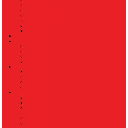
Koperasi
Perbankan
Pertanian & Perkebunan
UMKM
Perikanan
PROPERTY
Megapolitan
GAYA HIDUP
Aksesoris
Busana
Kecantikan
Hangout
HIBURAN
Budaya
Film & TV
Musik
Selebriti
OLAHRAGA
Basket
Bela Diri
Bulutangkis
Formula1
MotoGP
Sepak Bola