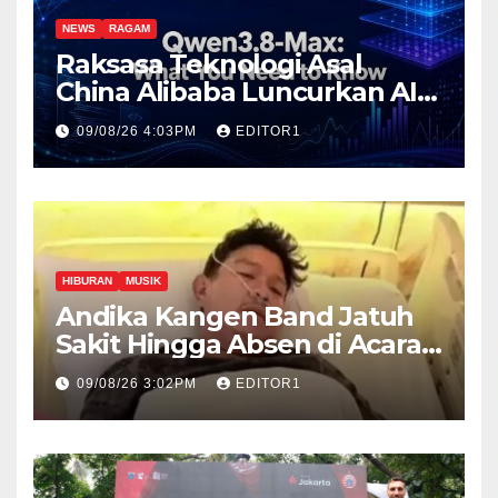
NEWS
RAGAM
Raksasa Teknologi Asal
China Alibaba Luncurkan AI
Paling Canggih Qwen3.-Max
09/08/26 4:03PM
EDITOR1
HIBURAN
MUSIK
Andika Kangen Band Jatuh
Sakit Hingga Absen di Acara
The Sounds Project day 2
09/08/26 3:02PM
EDITOR1