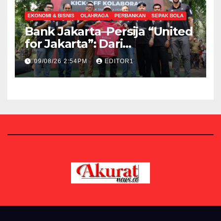
EKONOMI & BISNIS
OLAHRAGA
PERBANKAN
SEPAK BOLA
Bank Jakarta–Persija “United
for Jakarta”: Dari
Sponsorship Menuju
09/08/26 2:54PM
EDITOR1
Strategic Partnership