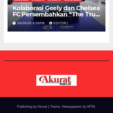
Kolaborasi Geely dan Chelsea
FC Persembahkan “The True
Blue Journey di Indonesia”
08/08/26 4:08PM
EDITOR1
Publishing by Akurat
|
Theme: Newspaperex by
MTM
.