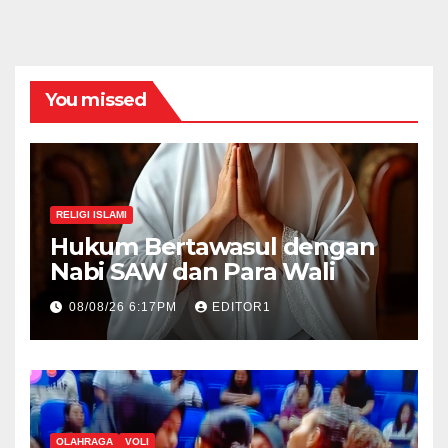
You missed
RELIGI ISLAMI
Hukum Bertawasul dengan
Nabi SAW dan Para Wali
08/08/26 6:17PM
EDITOR1
OLAHRAGA
VOLI