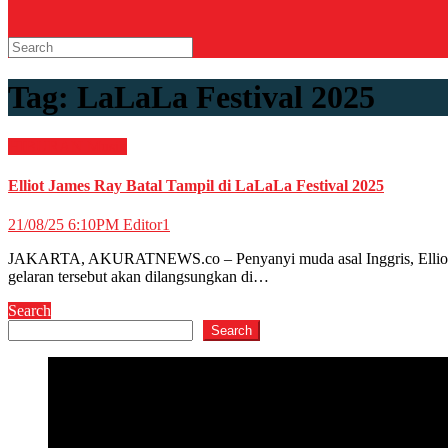
Tag:
LaLaLa Festival 2025
HIBURAN
Musik
Elliot James Ray Batal Tampil di LaLaLa Festival 2025
21/08/25 6:10PM
Editor1
JAKARTA, AKURATNEWS.co – Penyanyi muda asal Inggris, Elliot Jame
gelaran tersebut akan dilangsungkan di…
Search
Search