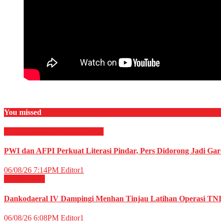
You missed
EKONOMI & BISNIS
Finance
PWI dan AFPI Perkuat Literasi Pindar, Pers Didorong Jadi Gar
06/08/26 7:14PM
Editor1
Militer
News
Dankodaeral IV Dampingi Menhan Tinjau Latihan Operasi TNI 
06/08/26 6:08PM
Editor1