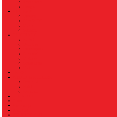
Kecantikan
Hangout
HIBURAN
Budaya
Film & TV
Musik
Selebriti
OLAHRAGA
Basket
Bela Diri
Bulutangkis
Formula1
MotoGP
Sepak Bola
Voli
TELCO
WISATA & KULINER
Destinasi
Hotel
Restoran
OTOMOTIF
Opini
Voicemagz
RAGAM
RELIGI ISLAMI