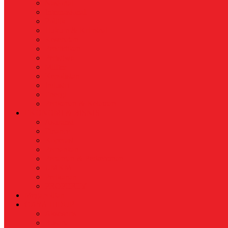
Nasional
Internasional
Politik
Hukum & Kriminal
Kesehatan
Pendidikan
Peristiwa
Militer
Kepolisian
Industri
Energi
Perikanan & Kelautan
EKONOMI & BISNIS
Asuransi
Finance
Koperasi
Perbankan
Pertanian & Perkebunan
UMKM
Perikanan
PROPERTY
Megapolitan
GAYA HIDUP
Aksesoris
Busana