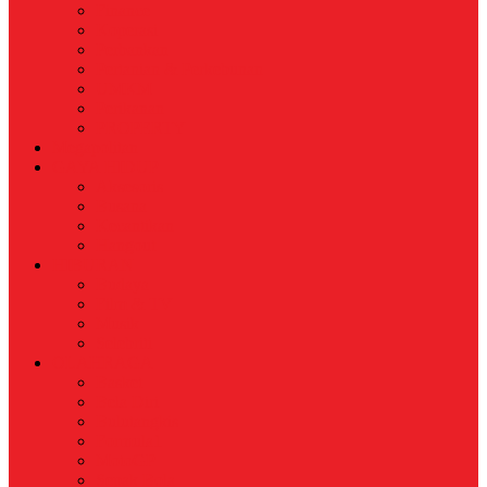
Finance
Koperasi
Perbankan
Pertanian & Perkebunan
UMKM
Perikanan
PROPERTY
Megapolitan
GAYA HIDUP
Aksesoris
Busana
Kecantikan
Hangout
HIBURAN
Budaya
Film & TV
Musik
Selebriti
OLAHRAGA
Basket
Bela Diri
Bulutangkis
Formula1
MotoGP
Sepak Bola