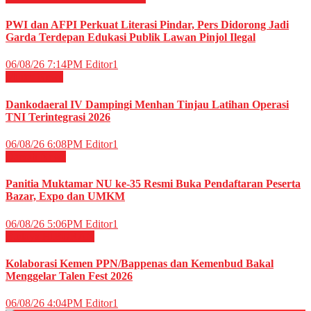
PWI dan AFPI Perkuat Literasi Pindar, Pers Didorong Jadi
Garda Terdepan Edukasi Publik Lawan Pinjol Ilegal
06/08/26 7:14PM
Editor1
Militer
News
Dankodaeral IV Dampingi Menhan Tinjau Latihan Operasi
TNI Terintegrasi 2026
06/08/26 6:08PM
Editor1
Daerah
News
Panitia Muktamar NU ke-35 Resmi Buka Pendaftaran Peserta
Bazar, Expo dan UMKM
06/08/26 5:06PM
Editor1
Budaya
HIBURAN
Kolaborasi Kemen PPN/Bappenas dan Kemenbud Bakal
Menggelar Talen Fest 2026
06/08/26 4:04PM
Editor1