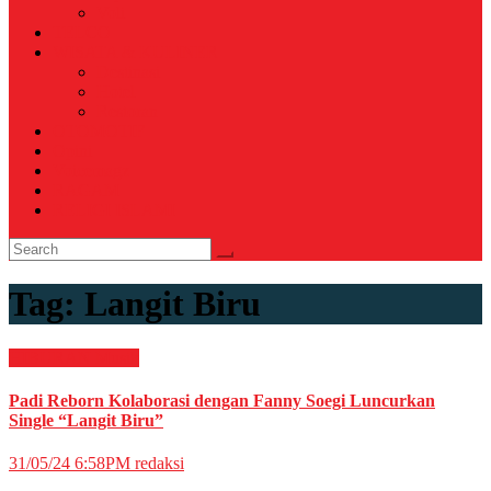
Voli
TELCO
WISATA & KULINER
Destinasi
Hotel
Restoran
OTOMOTIF
Opini
Voicemagz
RAGAM
RELIGI ISLAMI
Tag:
Langit Biru
HIBURAN
Musik
Padi Reborn Kolaborasi dengan Fanny Soegi Luncurkan
Single “Langit Biru”
31/05/24 6:58PM
redaksi