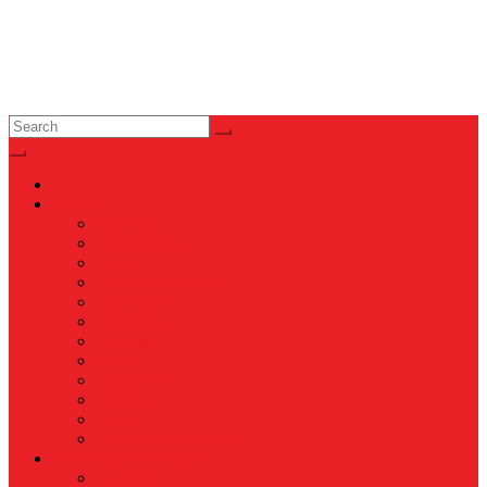
News
Nasional
Internasional
Politik
Hukum & Kriminal
Kesehatan
Pendidikan
Peristiwa
Militer
Kepolisian
Industri
Energi
Perikanan & Kelautan
EKONOMI & BISNIS
Asuransi