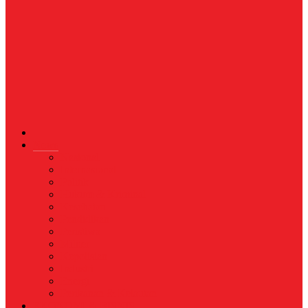
News
Nasional
Internasional
Politik
Hukum & Kriminal
Kesehatan
Pendidikan
Peristiwa
Militer
Kepolisian
Industri
Energi
Perikanan & Kelautan
EKONOMI & BISNIS