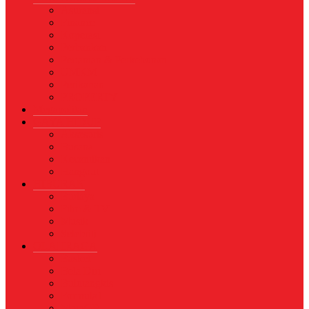
Asuransi
Finance
Koperasi
Perbankan
Pertanian & Perkebunan
UMKM
Perikanan
PROPERTY
Megapolitan
GAYA HIDUP
Aksesoris
Busana
Kecantikan
Hangout
HIBURAN
Budaya
Film & TV
Musik
Selebriti
OLAHRAGA
Basket
Bela Diri
Bulutangkis
Formula1
MotoGP