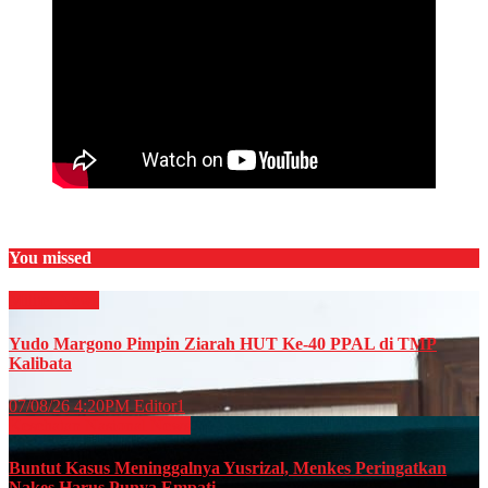
You missed
Militer
News
Yudo Margono Pimpin Ziarah HUT Ke-40 PPAL di TMP
Kalibata
07/08/26 4:20PM
Editor1
Kesehatan
Nasional
News
Buntut Kasus Meninggalnya Yusrizal, Menkes Peringatkan
Nakes Harus Punya Empati