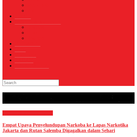
Sepak Bola
Voli
TELCO
WISATA & KULINER
Destinasi
Hotel
Restoran
OTOMOTIF
Opini
Voicemagz
RAGAM
RELIGI ISLAMI
Tag:
Lapas Salemba
Hukum & Kriminal
News
Empat Upaya Penyelundupan Narkoba ke Lapas Narkotika
Jakarta dan Rutan Salemba Digagalkan dalam Sehari