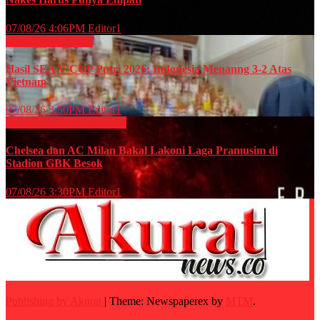
07/08/26 4:06PM
Editor1
OLAHRAGA
Voli
Hasil SEA V CUP Putri 2026: Indonesia Menanng 3-2 Atas
Vietnam
07/08/26 3:50PM
Editor1
OLAHRAGA
Sepak Bola
Chelsea dan AC Milan Bakal Lakoni Laga Pramusim di
Stadion GBK Besok
07/08/26 3:30PM
Editor1
Publishing by Akurat
|
Theme: Newspaperex by
MTM
.