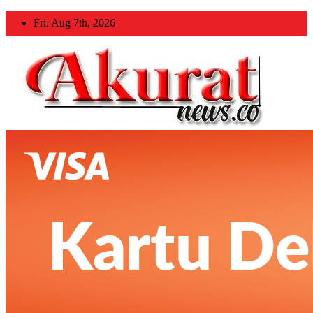
Skip
Fri. Aug 7th, 2026
to
content
Akuratnews
Informatif, Edukatif dan Inspiratif