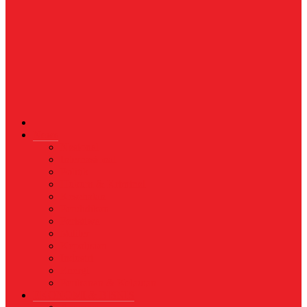
News
Nasional
Internasional
Politik
Hukum & Kriminal
Kesehatan
Pendidikan
Peristiwa
Militer
Kepolisian
Industri
Energi
Perikanan & Kelautan
EKONOMI & BISNIS