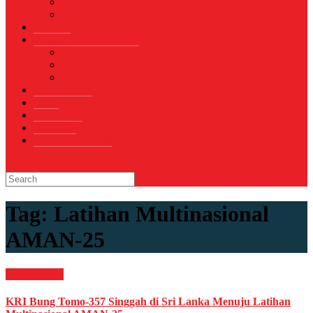
Sepak Bola
Voli
TELCO
WISATA & KULINER
Destinasi
Hotel
Restoran
OTOMOTIF
Opini
Voicemagz
RAGAM
RELIGI ISLAMI
Tag:
Latihan Multinasional
AMAN-25
Militer
News
KRI Bung Tomo-357 Singgah di Sri Lanka Menuju Latihan