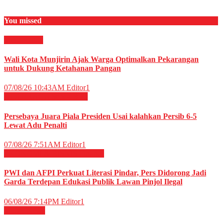
You missed
Megapolitan
Wali Kota Munjirin Ajak Warga Optimalkan Pekarangan
untuk Dukung Ketahanan Pangan
07/08/26 10:43AM
Editor1
OLAHRAGA
Sepak Bola
Persebaya Juara Piala Presiden Usai kalahkan Persib 6-5
Lewat Adu Penalti
07/08/26 7:51AM
Editor1
EKONOMI & BISNIS
Finance
PWI dan AFPI Perkuat Literasi Pindar, Pers Didorong Jadi
Garda Terdepan Edukasi Publik Lawan Pinjol Ilegal
06/08/26 7:14PM
Editor1
Militer
News