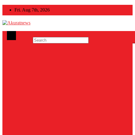
Skip
Fri. Aug 7th, 2026
to
content
Akuratnews
Informatif, Edukatif dan Inspiratif