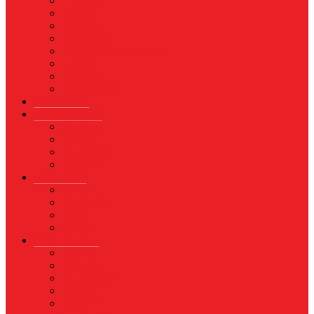
Asuransi
Finance
Koperasi
Perbankan
Pertanian & Perkebunan
UMKM
Perikanan
PROPERTY
Megapolitan
GAYA HIDUP
Aksesoris
Busana
Kecantikan
Hangout
HIBURAN
Budaya
Film & TV
Musik
Selebriti
OLAHRAGA
Basket
Bela Diri
Bulutangkis
Formula1
MotoGP