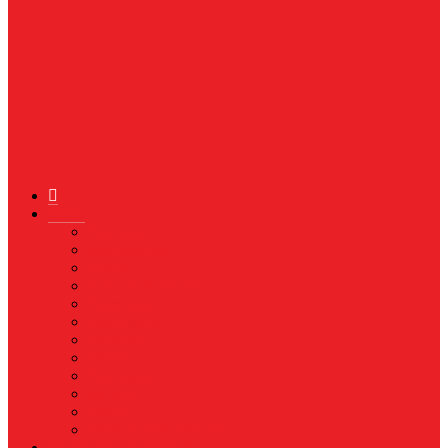
News
Nasional
Internasional
Politik
Hukum & Kriminal
Kesehatan
Pendidikan
Peristiwa
Militer
Kepolisian
Industri
Energi
Perikanan & Kelautan
EKONOMI & BISNIS