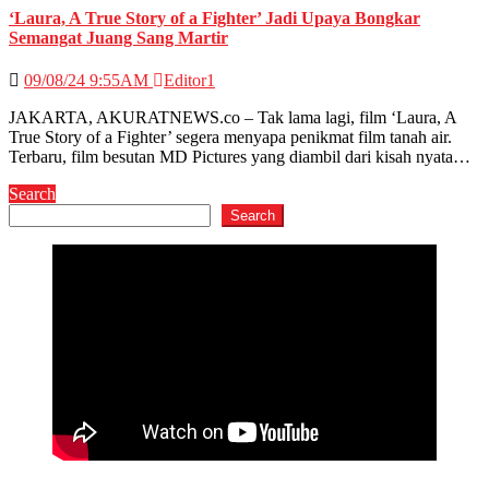
‘Laura, A True Story of a Fighter’ Jadi Upaya Bongkar
Semangat Juang Sang Martir
09/08/24 9:55AM
Editor1
JAKARTA, AKURATNEWS.co – Tak lama lagi, film ‘Laura, A
True Story of a Fighter’ segera menyapa penikmat film tanah air.
Terbaru, film besutan MD Pictures yang diambil dari kisah nyata…
Search
Search