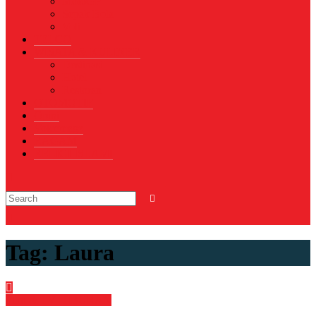
MotoGP
Sepak Bola
Voli
TELCO
WISATA & KULINER
Destinasi
Hotel
Restoran
OTOMOTIF
Opini
Voicemagz
RAGAM
RELIGI ISLAMI
Tag:
Laura
Film & TV
HIBURAN