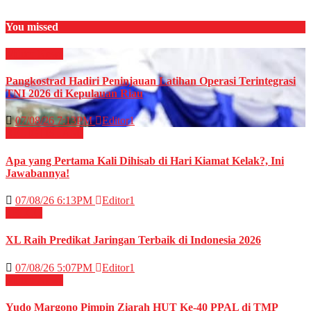
You missed
Militer
News
Pangkostrad Hadiri Peninjauan Latihan Operasi Terintegrasi
TNI 2026 di Kepulauan Riau
07/08/26 7:13PM
Editor1
RELIGI ISLAMI
Apa yang Pertama Kali Dihisab di Hari Kiamat Kelak?, Ini
Jawabannya!
07/08/26 6:13PM
Editor1
TELCO
XL Raih Predikat Jaringan Terbaik di Indonesia 2026
07/08/26 5:07PM
Editor1
Militer
News
Yudo Margono Pimpin Ziarah HUT Ke-40 PPAL di TMP