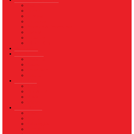
Asuransi
Finance
Koperasi
Perbankan
Pertanian & Perkebunan
UMKM
Perikanan
PROPERTY
Megapolitan
GAYA HIDUP
Aksesoris
Busana
Kecantikan
Hangout
HIBURAN
Budaya
Film & TV
Musik
Selebriti
OLAHRAGA
Basket
Bela Diri
Bulutangkis
Formula1