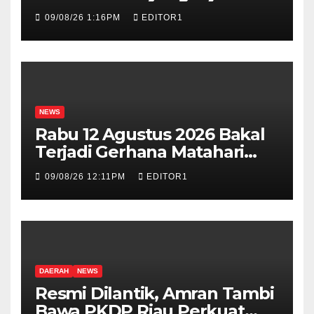
Pabrik Narkoba Berbentuk
09/08/26 1:16PM
EDITOR1
Vape
NEWS
Rabu 12 Agustus 2026 Bakal
Terjadi Gerhana Matahari
Total, Ini Wilayah yang
09/08/26 12:11PM
EDITOR1
Dilintasi
DAERAH
NEWS
Resmi Dilantik, Amran Tambi
Bawa PKDP Riau Perkuat