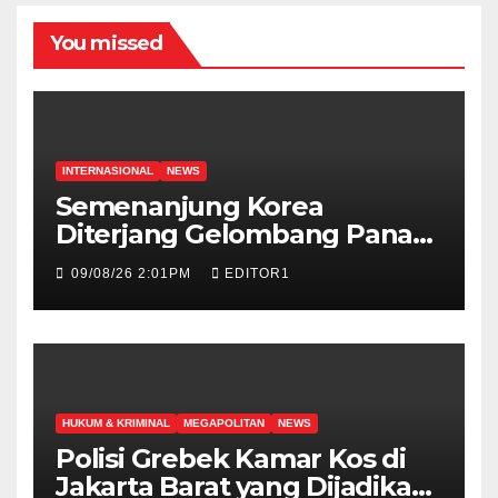
You missed
INTERNASIONAL
NEWS
Semenanjung Korea
Diterjang Gelombang Panas,
Warga Korut Disarankan
09/08/26 2:01PM
EDITOR1
Makan Daging Anjing
HUKUM & KRIMINAL
MEGAPOLITAN
NEWS
Polisi Grebek Kamar Kos di
Jakarta Barat yang Dijadikan