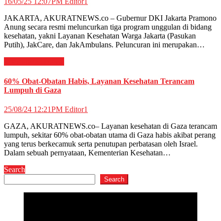
16/05/25 12:07PM
Editor1
JAKARTA, AKURATNEWS.co – Gubernur DKI Jakarta Pramono
Anung secara resmi meluncurkan tiga program unggulan di bidang
kesehatan, yakni Layanan Kesehatan Warga Jakarta (Pasukan
Putih), JakCare, dan JakAmbulans. Peluncuran ini merupakan…
Internasional
News
60% Obat-Obatan Habis, Layanan Kesehatan Terancam
Lumpuh di Gaza
25/08/24 12:21PM
Editor1
GAZA, AKURATNEWS.co– Layanan kesehatan di Gaza terancam
lumpuh, sekitar 60% obat-obatan utama di Gaza habis akibat perang
yang terus berkecamuk serta penutupan perbatasan oleh Israel.
Dalam sebuah pernyataan, Kementerian Kesehatan…
Search
Search