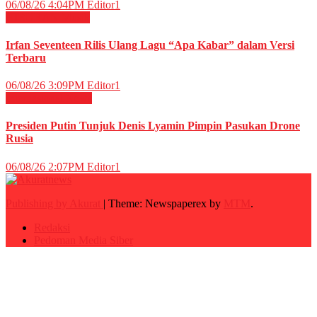
06/08/26 4:04PM
Editor1
HIBURAN
Musik
Irfan Seventeen Rilis Ulang Lagu “Apa Kabar” dalam Versi
Terbaru
06/08/26 3:09PM
Editor1
Internasional
News
Presiden Putin Tunjuk Denis Lyamin Pimpin Pasukan Drone
Rusia
06/08/26 2:07PM
Editor1
Publishing by Akurat
|
Theme: Newspaperex by
MTM
.
Redaksi
Pedoman Media Siber