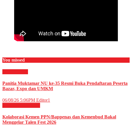
You missed
Daerah
News
Panitia Muktamar NU ke-35 Resmi Buka Pendaftaran Peserta
Bazar, Expo dan UMKM
06/08/26 5:06PM
Editor1
Budaya
HIBURAN
Kolaborasi Kemen PPN/Bappenas dan Kemenbud Bakal
Menggelar Talen Fest 2026