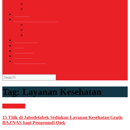
Sepak Bola
Voli
TELCO
WISATA & KULINER
Destinasi
Hotel
Restoran
OTOMOTIF
Opini
Voicemagz
RAGAM
RELIGI ISLAMI
Tag:
Layanan Kesehatan
Megapolitan
15 Titik di Jabodetabek Sediakan Layanan Kesehatan Gratis
BAZNAS bagi Pengemudi Ojek