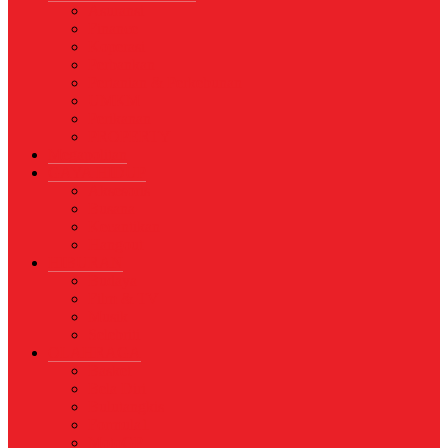
Asuransi
Finance
Koperasi
Perbankan
Pertanian & Perkebunan
UMKM
Perikanan
PROPERTY
Megapolitan
GAYA HIDUP
Aksesoris
Busana
Kecantikan
Hangout
HIBURAN
Budaya
Film & TV
Musik
Selebriti
OLAHRAGA
Basket
Bela Diri
Bulutangkis
Formula1
MotoGP