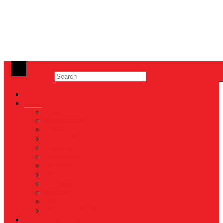
News
Nasional
Internasional
Politik
Hukum & Kriminal
Kesehatan
Pendidikan
Peristiwa
Militer
Kepolisian
Industri
Energi
Perikanan & Kelautan
EKONOMI & BISNIS