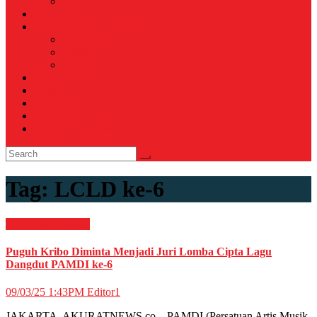
Voli
TELCO
WISATA & KULINER
Destinasi
Hotel
Restoran
OTOMOTIF
Opini
Voicemagz
RAGAM
RELIGI ISLAMI
Tag:
LCLD ke-6
HIBURAN
Musik
Puguh Kribo Diminta Menjadi Juri Lomba Cipta Lagu
Dangdut PAMDI ke-6
09/03/25 1:43PM
Editor1
JAKARTA, AKURATNEWS.co – PAMDI (Persatuan Artis Musik