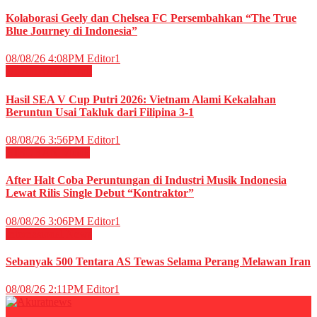
Kolaborasi Geely dan Chelsea FC Persembahkan “The True
Blue Journey di Indonesia”
08/08/26 4:08PM
Editor1
OLAHRAGA
Voli
Hasil SEA V Cup Putri 2026: Vietnam Alami Kekalahan
Beruntun Usai Takluk dari Filipina 3-1
08/08/26 3:56PM
Editor1
HIBURAN
Musik
After Halt Coba Peruntungan di Industri Musik Indonesia
Lewat Rilis Single Debut “Kontraktor”
08/08/26 3:06PM
Editor1
Internasional
News
Sebanyak 500 Tentara AS Tewas Selama Perang Melawan Iran
08/08/26 2:11PM
Editor1