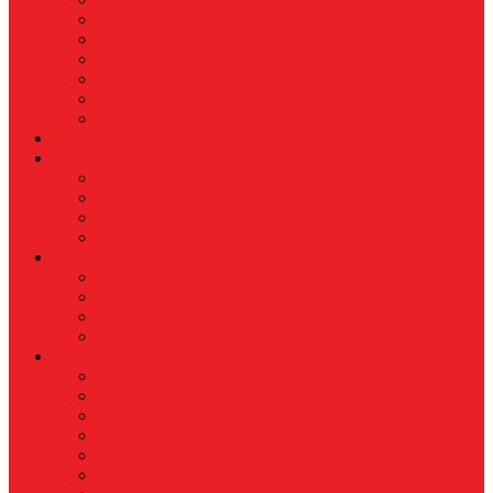
Koperasi
Perbankan
Pertanian & Perkebunan
UMKM
Perikanan
PROPERTY
Megapolitan
GAYA HIDUP
Aksesoris
Busana
Kecantikan
Hangout
HIBURAN
Budaya
Film & TV
Musik
Selebriti
OLAHRAGA
Basket
Bela Diri
Bulutangkis
Formula1
MotoGP
Sepak Bola