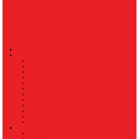
News
Nasional
Internasional
Politik
Hukum & Kriminal
Kesehatan
Pendidikan
Peristiwa
Militer
Kepolisian
Industri
Energi
Perikanan & Kelautan
EKONOMI & BISNIS
Asuransi
Finance