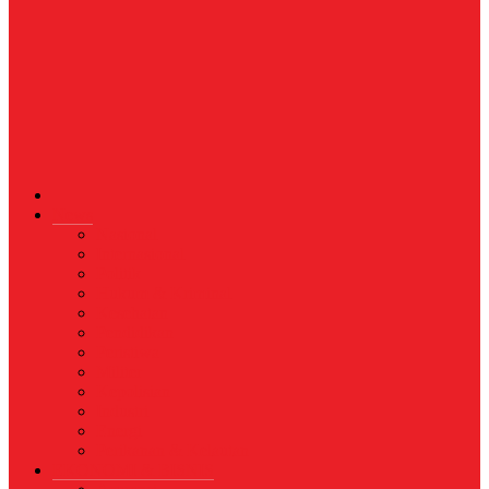
News
Nasional
Internasional
Politik
Hukum & Kriminal
Kesehatan
Pendidikan
Peristiwa
Militer
Kepolisian
Industri
Energi
Perikanan & Kelautan
EKONOMI & BISNIS