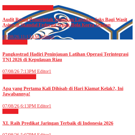
OLAHRAGA
Sepak Bola
Audit Resmi Pemerintah Temukan Layanan Seks Bagi Wasit
Asing di Skandal Federasi Sepak Bola Korea Selatan
08/08/26 11:13AM
Editor1
Militer
News
Pangkostrad Hadiri Peninjauan Latihan Operasi Terintegrasi
TNI 2026 di Kepulauan Riau
07/08/26 7:13PM
Editor1
RELIGI ISLAMI
Apa yang Pertama Kali Dihisab di Hari Kiamat Kelak?, Ini
Jawabannya!
07/08/26 6:13PM
Editor1
TELCO
XL Raih Predikat Jaringan Terbaik di Indonesia 2026
07/08/26 5:07PM
Editor1