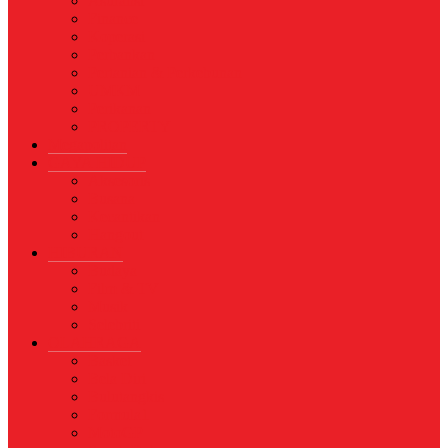
Asuransi
Finance
Koperasi
Perbankan
Pertanian & Perkebunan
UMKM
Perikanan
PROPERTY
Megapolitan
GAYA HIDUP
Aksesoris
Busana
Kecantikan
Hangout
HIBURAN
Budaya
Film & TV
Musik
Selebriti
OLAHRAGA
Basket
Bela Diri
Bulutangkis
Formula1
MotoGP