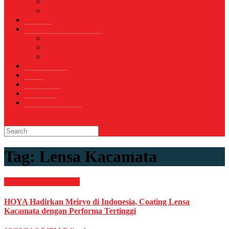
Sepak Bola
Voli
TELCO
WISATA & KULINER
Destinasi
Hotel
Restoran
OTOMOTIF
Opini
Voicemagz
RAGAM
RELIGI ISLAMI
Tag:
Lensa Kacamata
EKONOMI & BISNIS
HOYA Hadirkan Meiryo di Indonesia, Coating Lensa
Kacamata dengan Performa Tertinggi