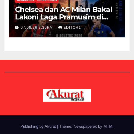
Chelsea dan AC Milan Bakal
Lakoni Laga Pramusim di
Stadion GBK Besok
07/08/26 3:30PM
EDITOR1
Publishing by Akurat
|
Theme: Newspaperex by
MTM
.