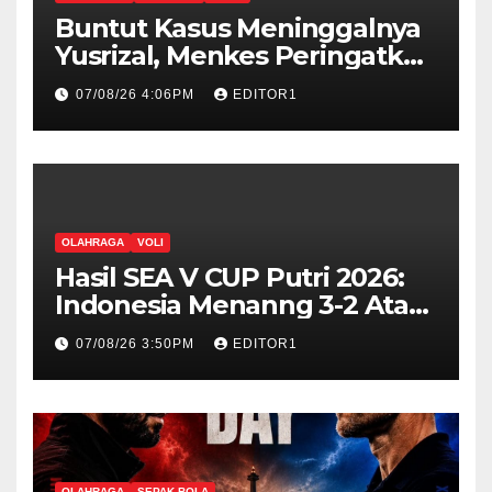
Buntut Kasus Meninggalnya
Yusrizal, Menkes Peringatkan
Nakes Harus Punya Empati
07/08/26 4:06PM
EDITOR1
OLAHRAGA
VOLI
Hasil SEA V CUP Putri 2026:
Indonesia Menanng 3-2 Atas
Vietnam
07/08/26 3:50PM
EDITOR1
OLAHRAGA
SEPAK BOLA