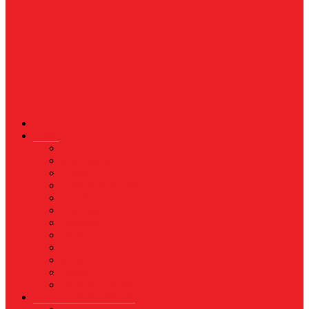
News
Nasional
Internasional
Politik
Hukum & Kriminal
Kesehatan
Pendidikan
Peristiwa
Militer
Kepolisian
Industri
Energi
Perikanan & Kelautan
EKONOMI & BISNIS