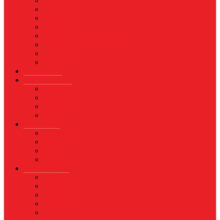
Asuransi
Finance
Koperasi
Perbankan
Pertanian & Perkebunan
UMKM
Perikanan
PROPERTY
Megapolitan
GAYA HIDUP
Aksesoris
Busana
Kecantikan
Hangout
HIBURAN
Budaya
Film & TV
Musik
Selebriti
OLAHRAGA
Basket
Bela Diri
Bulutangkis
Formula1
MotoGP