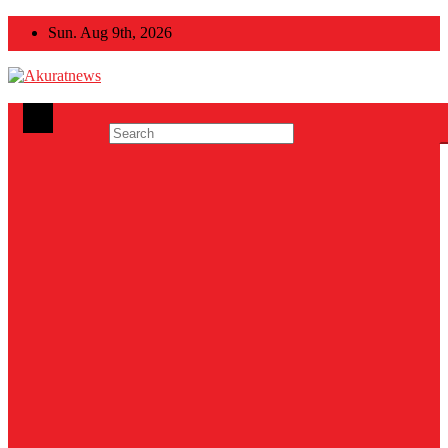
Skip
Sun. Aug 9th, 2026
to
content
Akuratnews
Informatif, Edukatif dan Inspiratif