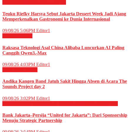
RAGAM
WISATA & KULINER
Teuku Riefky Harsya Sebut Jakarta Dessert Week Jadi Ajang
Memperkenalkan Gastronomi ke Dunia Internasional
09/08/26 5:06PM
Editor1
News
RAGAM
Raksasa Teknologi Asal China Alibaba Luncurkan AI Paling
Canggih Qwen3.-Max
09/08/26 4:03PM
Editor1
HIBURAN
Musik
Andika Kangen Band Jatuh Sakit Hingga Absen di Acara The
Sounds Project day 2
09/08/26 3:02PM
Editor1
EKONOMI & BISNIS
OLAHRAGA
Perbankan
Sepak Bola
Bank Jakarta–Persija “United for Jakarta”: Dari Sponsorship
Menuju Strategic Partnership
09/08/26 2:54PM
Editor1