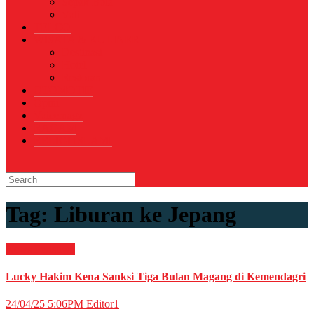
Sepak Bola
Voli
TELCO
WISATA & KULINER
Destinasi
Hotel
Restoran
OTOMOTIF
Opini
Voicemagz
RAGAM
RELIGI ISLAMI
Tag:
Liburan ke Jepang
News
Peristiwa
Lucky Hakim Kena Sanksi Tiga Bulan Magang di Kemendagri
24/04/25 5:06PM
Editor1