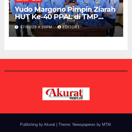
Yudo Margono Pimpin Ziarah
HUT Ke-40 PPAL di TMP
Kalibata
07/08/26 4:20PM
EDITOR1
Publishing by Akurat
|
Theme: Newspaperex by
MTM
.