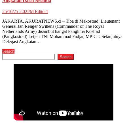
Angkatan Darat Belanda
25/10/25 2:02PM
Editor1
JAKARTA, AKURATNEWS.ci – Tiba di Makostrad, Lieutenant
General Jan Renger Swillens (Commander of The Royal
Netherlands Army) disambut hangat Panglima Kostrad
(Pangkostrad) Letjen TNI Mohammad Fadjar, MPICT. Selanjutnya
Delegasi Angkatan…
Search
Search