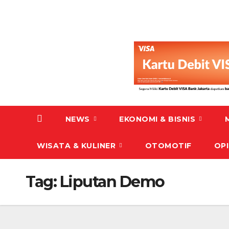
NEWS
EKONOMI & BISNIS
WISATA & KULINER
OTOMOTIF
OPI
Tag:
Liputan Demo