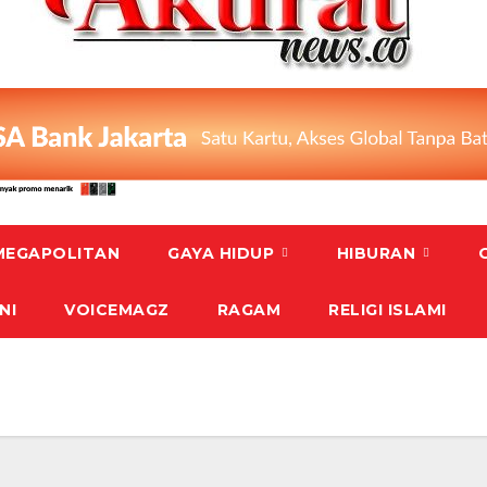
MEGAPOLITAN
GAYA HIDUP
HIBURAN
NI
VOICEMAGZ
RAGAM
RELIGI ISLAMI