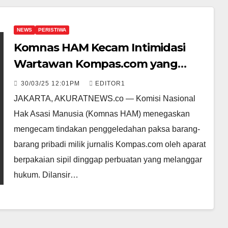
NEWS
PERISTIWA
Komnas HAM Kecam Intimidasi
Wartawan Kompas.com yang
Digeledah Saat Liputan Demo
30/03/25 12:01PM
EDITOR1
JAKARTA, AKURATNEWS.co — Komisi Nasional
Hak Asasi Manusia (Komnas HAM) menegaskan
mengecam tindakan penggeledahan paksa barang-
barang pribadi milik jurnalis Kompas.com oleh aparat
berpakaian sipil dinggap perbuatan yang melanggar
hukum. Dilansir…