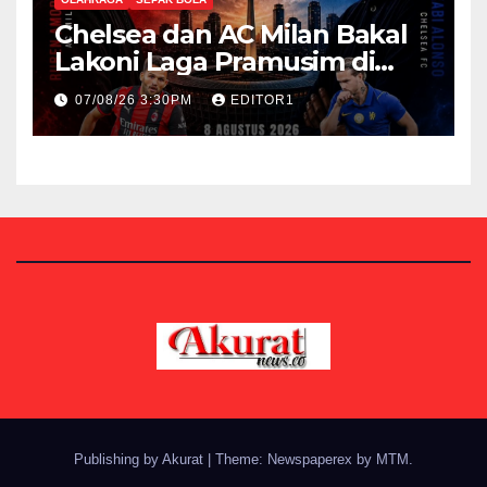
Chelsea dan AC Milan Bakal
Lakoni Laga Pramusim di
Stadion GBK Besok
07/08/26 3:30PM
EDITOR1
Publishing by Akurat
|
Theme: Newspaperex by
MTM
.