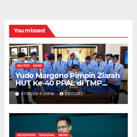
You missed
MILITER
NEWS
Yudo Margono Pimpin Ziarah
HUT Ke-40 PPAL di TMP
Kalibata
07/08/26 4:20PM
EDITOR1
KESEHATAN
NASIONAL
NEWS