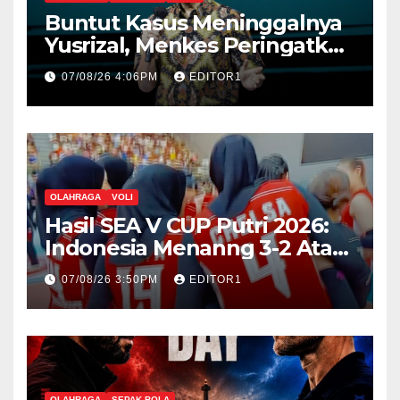
Buntut Kasus Meninggalnya
Yusrizal, Menkes Peringatkan
Nakes Harus Punya Empati
07/08/26 4:06PM
EDITOR1
OLAHRAGA
VOLI
Hasil SEA V CUP Putri 2026:
Indonesia Menanng 3-2 Atas
Vietnam
07/08/26 3:50PM
EDITOR1
OLAHRAGA
SEPAK BOLA