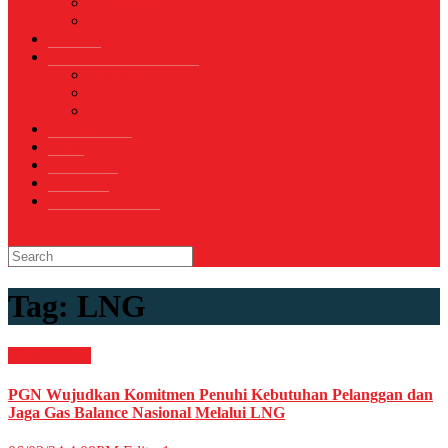
Sepak Bola
Voli
TELCO
WISATA & KULINER
Destinasi
Hotel
Restoran
OTOMOTIF
Opini
Voicemagz
RAGAM
RELIGI ISLAMI
Tag:
LNG
Energi
News
PGN Wujudkan Komitmen Penuhi Kebutuhan Pelanggan dan
Jaga Gas Balance Nasional Melalui LNG