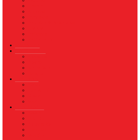
Asuransi
Finance
Koperasi
Perbankan
Pertanian & Perkebunan
UMKM
Perikanan
PROPERTY
Megapolitan
GAYA HIDUP
Aksesoris
Busana
Kecantikan
Hangout
HIBURAN
Budaya
Film & TV
Musik
Selebriti
OLAHRAGA
Basket
Bela Diri
Bulutangkis
Formula1
MotoGP