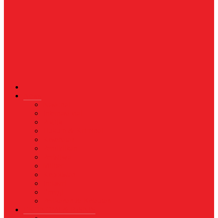
News
Nasional
Internasional
Politik
Hukum & Kriminal
Kesehatan
Pendidikan
Peristiwa
Militer
Kepolisian
Industri
Energi
Perikanan & Kelautan
EKONOMI & BISNIS