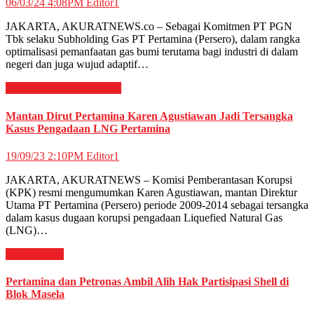
06/03/24 4:08PM
Editor1
JAKARTA, AKURATNEWS.co – Sebagai Komitmen PT PGN
Tbk selaku Subholding Gas PT Pertamina (Persero), dalam rangka
optimalisasi pemanfaatan gas bumi terutama bagi industri di dalam
negeri dan juga wujud adaptif…
Hukum & Kriminal
News
Mantan Dirut Pertamina Karen Agustiawan Jadi Tersangka
Kasus Pengadaan LNG Pertamina
19/09/23 2:10PM
Editor1
JAKARTA, AKURATNEWS – Komisi Pemberantasan Korupsi
(KPK) resmi mengumumkan Karen Agustiawan, mantan Direktur
Utama PT Pertamina (Persero) periode 2009-2014 sebagai tersangka
dalam kasus dugaan korupsi pengadaan Liquefied Natural Gas
(LNG)…
Energi
News
Pertamina dan Petronas Ambil Alih Hak Partisipasi Shell di
Blok Masela