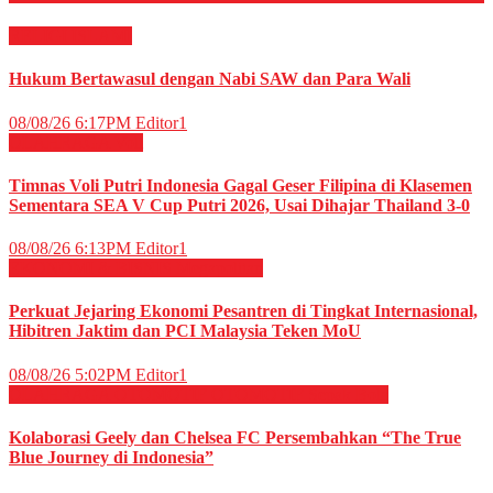
RELIGI ISLAMI
Hukum Bertawasul dengan Nabi SAW dan Para Wali
08/08/26 6:17PM
Editor1
OLAHRAGA
Voli
Timnas Voli Putri Indonesia Gagal Geser Filipina di Klasemen
Sementara SEA V Cup Putri 2026, Usai Dihajar Thailand 3-0
08/08/26 6:13PM
Editor1
EKONOMI & BISNIS
Megapolitan
Perkuat Jejaring Ekonomi Pesantren di Tingkat Internasional,
Hibitren Jaktim dan PCI Malaysia Teken MoU
08/08/26 5:02PM
Editor1
OLAHRAGA
OTOMOTIF
OTOMOTIF
Sepak Bola
Kolaborasi Geely dan Chelsea FC Persembahkan “The True
Blue Journey di Indonesia”