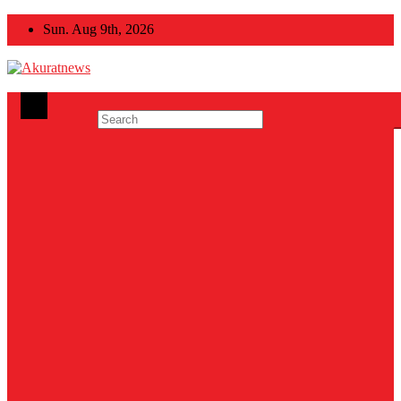
Skip
Sun. Aug 9th, 2026
to
content
Akuratnews
Informatif, Edukatif dan Inspiratif