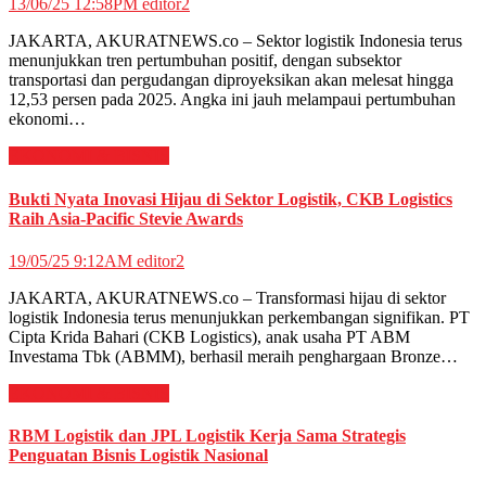
13/06/25 12:58PM
editor2
JAKARTA, AKURATNEWS.co – Sektor logistik Indonesia terus
menunjukkan tren pertumbuhan positif, dengan subsektor
transportasi dan pergudangan diproyeksikan akan melesat hingga
12,53 persen pada 2025. Angka ini jauh melampaui pertumbuhan
ekonomi…
EKONOMI & BISNIS
Bukti Nyata Inovasi Hijau di Sektor Logistik, CKB Logistics
Raih Asia-Pacific Stevie Awards
19/05/25 9:12AM
editor2
JAKARTA, AKURATNEWS.co – Transformasi hijau di sektor
logistik Indonesia terus menunjukkan perkembangan signifikan. PT
Cipta Krida Bahari (CKB Logistics), anak usaha PT ABM
Investama Tbk (ABMM), berhasil meraih penghargaan Bronze…
EKONOMI & BISNIS
RBM Logistik dan JPL Logistik Kerja Sama Strategis
Penguatan Bisnis Logistik Nasional