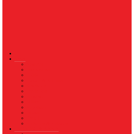
News
Nasional
Internasional
Politik
Hukum & Kriminal
Kesehatan
Pendidikan
Peristiwa
Militer
Kepolisian
Industri
Energi
Perikanan & Kelautan
EKONOMI & BISNIS