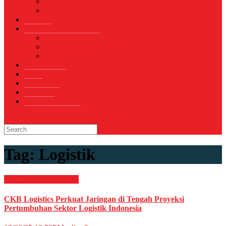
Sepak Bola
Voli
TELCO
WISATA & KULINER
Destinasi
Hotel
Restoran
OTOMOTIF
Opini
Voicemagz
RAGAM
RELIGI ISLAMI
Tag:
Logistik
EKONOMI & BISNIS
CKB Logistics Perkuat Jaringan di Tengah Proyeksi
Pertumbuhan Sektor Logistik Indonesia