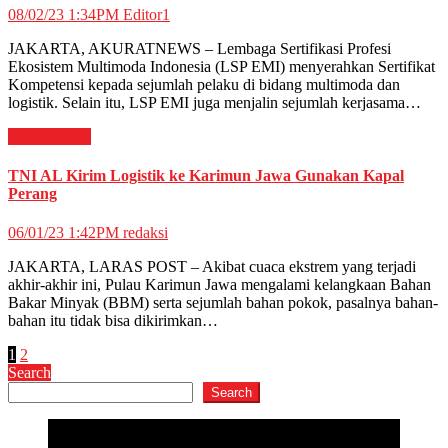
08/02/23 1:34PM
Editor1
JAKARTA, AKURATNEWS – Lembaga Sertifikasi Profesi
Ekosistem Multimoda Indonesia (LSP EMI) menyerahkan Sertifikat
Kompetensi kepada sejumlah pelaku di bidang multimoda dan
logistik. Selain itu, LSP EMI juga menjalin sejumlah kerjasama…
Militer
News
TNI AL Kirim Logistik ke Karimun Jawa Gunakan Kapal
Perang
06/01/23 1:42PM
redaksi
JAKARTA, LARAS POST – Akibat cuaca ekstrem yang terjadi
akhir-akhir ini, Pulau Karimun Jawa mengalami kelangkaan Bahan
Bakar Minyak (BBM) serta sejumlah bahan pokok, pasalnya bahan-
bahan itu tidak bisa dikirimkan…
Posts
1
2
Search
pagination
Search