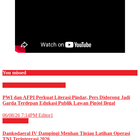
You missed
EKONOMI & BISNIS
Finance
PWI dan AFPI Perkuat Literasi Pindar, Pers Didorong Jadi
Garda Terdepan Edukasi Publik Lawan Pinjol Ilegal
06/08/26 7:14PM
Editor1
Militer
News
Dankodaeral IV Dampingi Menhan Tinjau Latihan Operasi
TNI Terintegrasi 2026