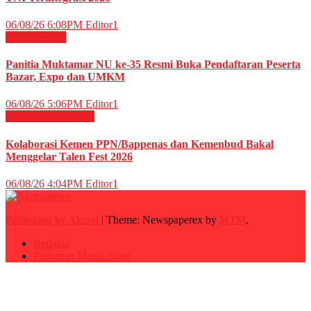
06/08/26 6:08PM
Editor1
Daerah
News
Panitia Muktamar NU ke-35 Resmi Buka Pendaftaran Peserta
Bazar, Expo dan UMKM
06/08/26 5:06PM
Editor1
Budaya
HIBURAN
Kolaborasi Kemen PPN/Bappenas dan Kemenbud Bakal
Menggelar Talen Fest 2026
06/08/26 4:04PM
Editor1
Publishing by Akurat
|
Theme: Newspaperex by
MTM
.
Redaksi
Pedoman Media Siber