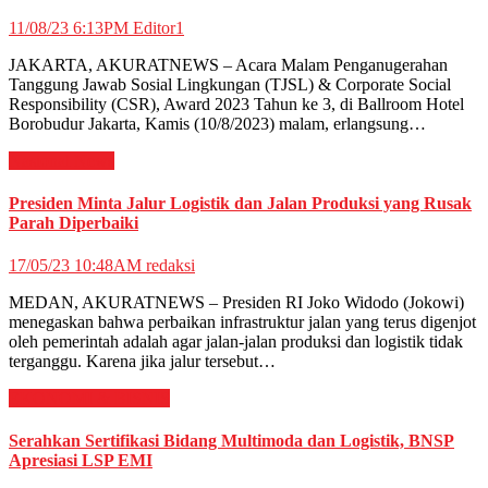
11/08/23 6:13PM
Editor1
JAKARTA, AKURATNEWS – Acara Malam Penganugerahan
Tanggung Jawab Sosial Lingkungan (TJSL) & Corporate Social
Responsibility (CSR), Award 2023 Tahun ke 3, di Ballroom Hotel
Borobudur Jakarta, Kamis (10/8/2023) malam, erlangsung…
Nasional
News
Presiden Minta Jalur Logistik dan Jalan Produksi yang Rusak
Parah Diperbaiki
17/05/23 10:48AM
redaksi
MEDAN, AKURATNEWS – Presiden RI Joko Widodo (Jokowi)
menegaskan bahwa perbaikan infrastruktur jalan yang terus digenjot
oleh pemerintah adalah agar jalan-jalan produksi dan logistik tidak
terganggu. Karena jika jalur tersebut…
EKONOMI & BISNIS
Serahkan Sertifikasi Bidang Multimoda dan Logistik, BNSP
Apresiasi LSP EMI