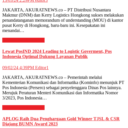
13/03/24 2:29PM
editor3
JAKARTA, AKURATNEWS.co – PT Distribusi Nusantara
Makmur (DNM) dan Kerry Logistics Hongkong sukses melakukan
penandatanganan memorandum of understanding (MOU) di kantor
pusat Kerry di Hongkong, baru-baru ini. Kesepakatan ini
menandai…
EKONOMI & BISNIS
Lewat PosIND 2024 Leading to Logistic Goverment, Pos
Indonesia Optimal Dukung Layanan Publik
09/02/24 4:39PM
Editor1
JAKARTA, AKURATNEWS.co – Pemerintah melalui
Kementerian Komunikasi dan Informatika (Kominfo) menunjuk PT
Pos Indonesia (Persero) sebagai penyelenggara Dinas Pos lainnya.
Merujuk Peraturan Menteri Komunikasi dan Informatika Nomor
3/2023, Pos Indonesia…
EKONOMI & BISNIS
APLOG Raih Dua Penghargaan Gold Winner TJSL & CSR
Diajang BUMN Award 2023