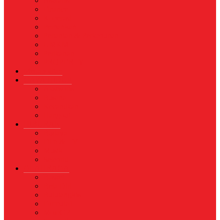
Asuransi
Finance
Koperasi
Perbankan
Pertanian & Perkebunan
UMKM
Perikanan
PROPERTY
Megapolitan
GAYA HIDUP
Aksesoris
Busana
Kecantikan
Hangout
HIBURAN
Budaya
Film & TV
Musik
Selebriti
OLAHRAGA
Basket
Bela Diri
Bulutangkis
Formula1
MotoGP