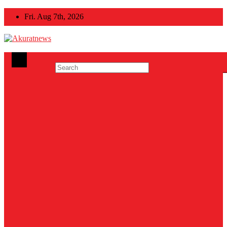
Skip
Fri. Aug 7th, 2026
to
content
Akuratnews
Informatif, Edukatif dan Inspiratif