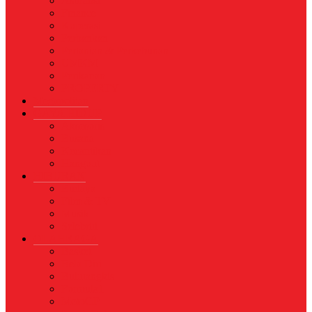
Asuransi
Finance
Koperasi
Perbankan
Pertanian & Perkebunan
UMKM
Perikanan
PROPERTY
Megapolitan
GAYA HIDUP
Aksesoris
Busana
Kecantikan
Hangout
HIBURAN
Budaya
Film & TV
Musik
Selebriti
OLAHRAGA
Basket
Bela Diri
Bulutangkis
Formula1
MotoGP