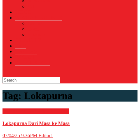
Sepak Bola
Voli
TELCO
WISATA & KULINER
Destinasi
Hotel
Restoran
OTOMOTIF
Opini
Voicemagz
RAGAM
RELIGI ISLAMI
Tag:
Lokapurna
Destinasi
WISATA & KULINER
Lokapurna Dari Masa ke Masa
07/04/25 9:36PM
Editor1