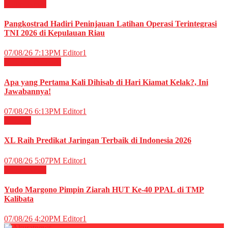
Militer
News
Pangkostrad Hadiri Peninjauan Latihan Operasi Terintegrasi
TNI 2026 di Kepulauan Riau
07/08/26 7:13PM
Editor1
RELIGI ISLAMI
Apa yang Pertama Kali Dihisab di Hari Kiamat Kelak?, Ini
Jawabannya!
07/08/26 6:13PM
Editor1
TELCO
XL Raih Predikat Jaringan Terbaik di Indonesia 2026
07/08/26 5:07PM
Editor1
Militer
News
Yudo Margono Pimpin Ziarah HUT Ke-40 PPAL di TMP
Kalibata
07/08/26 4:20PM
Editor1