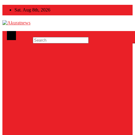
Skip
Sat. Aug 8th, 2026
to
content
Akuratnews
Informatif, Edukatif dan Inspiratif