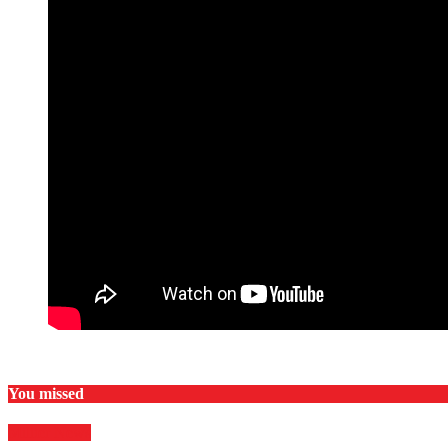
You missed
Militer
News