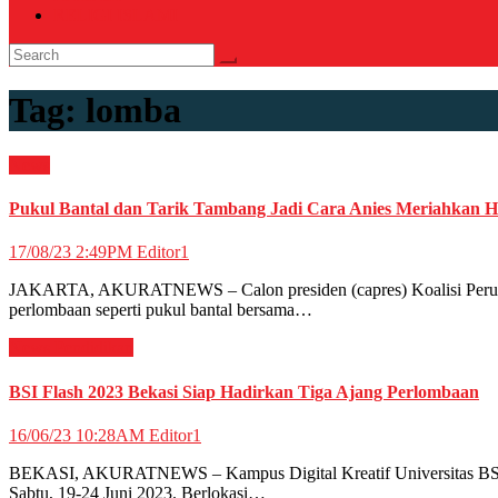
RELIGI ISLAMI
Tag:
lomba
News
Pukul Bantal dan Tarik Tambang Jadi Cara Anies Meriahkan 
17/08/23 2:49PM
Editor1
JAKARTA, AKURATNEWS – Calon presiden (capres) Koalisi Perubaha
perlombaan seperti pukul bantal bersama…
News
Pendidikan
BSI Flash 2023 Bekasi Siap Hadirkan Tiga Ajang Perlombaan
16/06/23 10:28AM
Editor1
BEKASI, AKURATNEWS – Kampus Digital Kreatif Universitas BSI (Bi
Sabtu, 19-24 Juni 2023. Berlokasi…