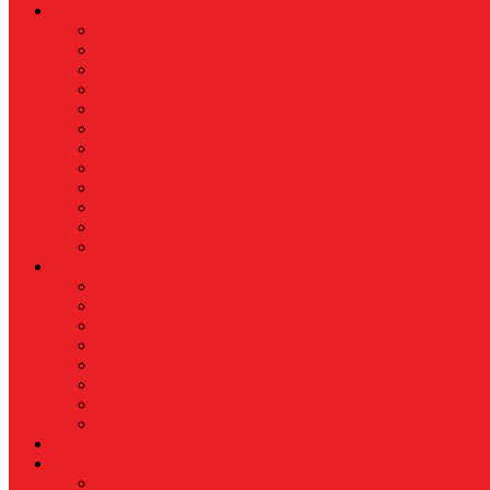
News
Nasional
Internasional
Politik
Hukum & Kriminal
Kesehatan
Pendidikan
Peristiwa
Militer
Kepolisian
Industri
Energi
Perikanan & Kelautan
EKONOMI & BISNIS
Asuransi
Finance
Koperasi
Perbankan
Pertanian & Perkebunan
UMKM
Perikanan
PROPERTY
Megapolitan
GAYA HIDUP
Aksesoris