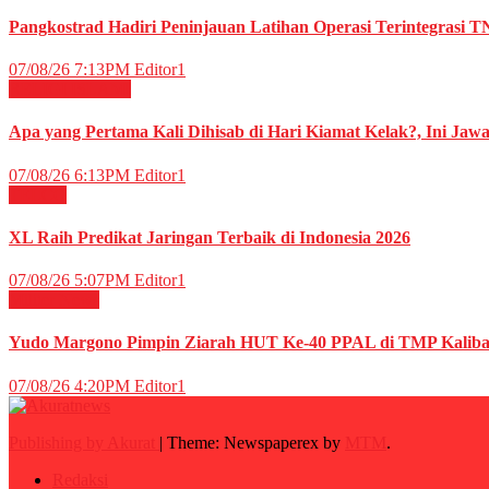
Pangkostrad Hadiri Peninjauan Latihan Operasi Terintegrasi T
07/08/26 7:13PM
Editor1
RELIGI ISLAMI
Apa yang Pertama Kali Dihisab di Hari Kiamat Kelak?, Ini Jaw
07/08/26 6:13PM
Editor1
TELCO
XL Raih Predikat Jaringan Terbaik di Indonesia 2026
07/08/26 5:07PM
Editor1
Militer
News
Yudo Margono Pimpin Ziarah HUT Ke-40 PPAL di TMP Kaliba
07/08/26 4:20PM
Editor1
Publishing by Akurat
|
Theme: Newspaperex by
MTM
.
Redaksi