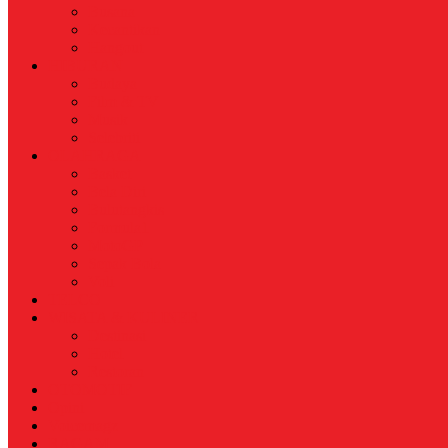
Busana
Kecantikan
Hangout
HIBURAN
Budaya
Film & TV
Musik
Selebriti
OLAHRAGA
Basket
Bela Diri
Bulutangkis
Formula1
MotoGP
Sepak Bola
Voli
TELCO
WISATA & KULINER
Destinasi
Hotel
Restoran
OTOMOTIF
Opini
Voicemagz
RAGAM