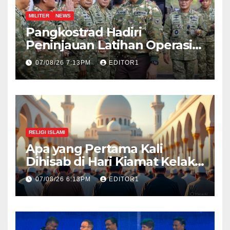
MILITER
NEWS
Pangkostrad Hadiri
Peninjauan Latihan Operasi
Terintegrasi TNI 2026 di
07/08/26 7:13PM
EDITOR1
Kepulauan Riau
RELIGI ISLAMI
Apa yang Pertama Kali
Dihisab di Hari Kiamat Kelak?,
Ini Jawabannya!
07/08/26 6:13PM
EDITOR1