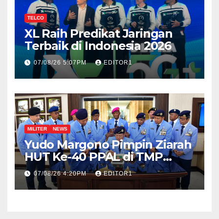
TELCO
XL Raih Predikat Jaringan
Terbaik di Indonesia 2026
07/08/26 5:07PM
EDITOR1
MILITER
NEWS
Yudo Margono Pimpin Ziarah
HUT Ke-40 PPAL di TMP
Kalibata
07/08/26 4:20PM
EDITOR1