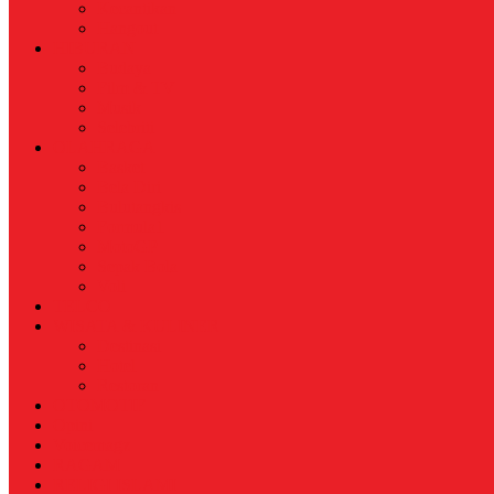
Kecantikan
Hangout
HIBURAN
Budaya
Film & TV
Musik
Selebriti
OLAHRAGA
Basket
Bela Diri
Bulutangkis
Formula1
MotoGP
Sepak Bola
Voli
TELCO
WISATA & KULINER
Destinasi
Hotel
Restoran
OTOMOTIF
Opini
Voicemagz
RAGAM
RELIGI ISLAMI