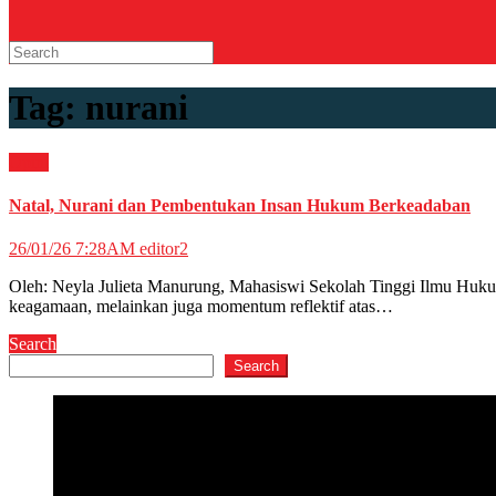
Tag:
nurani
Opini
Natal, Nurani dan Pembentukan Insan Hukum Berkeadaban
26/01/26 7:28AM
editor2
Oleh: Neyla Julieta Manurung, Mahasiswi Sekolah Tinggi Ilmu Huk
keagamaan, melainkan juga momentum reflektif atas…
Search
Search