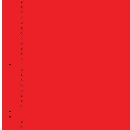
Nasional
Internasional
Politik
Hukum & Kriminal
Kesehatan
Pendidikan
Peristiwa
Militer
Kepolisian
Industri
Energi
Perikanan & Kelautan
EKONOMI & BISNIS
Asuransi
Finance
Koperasi
Perbankan
Pertanian & Perkebunan
UMKM
Perikanan
PROPERTY
Megapolitan
GAYA HIDUP
Aksesoris
Busana