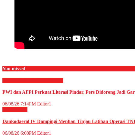
You missed
EKONOMI & BISNIS
Finance
PWI dan AFPI Perkuat Literasi Pindar, Pers Didorong Jadi Gar
06/08/26 7:14PM
Editor1
Militer
News
Dankodaeral IV Dampingi Menhan Tinjau Latihan Operasi TNI 
06/08/26 6:08PM
Editor1