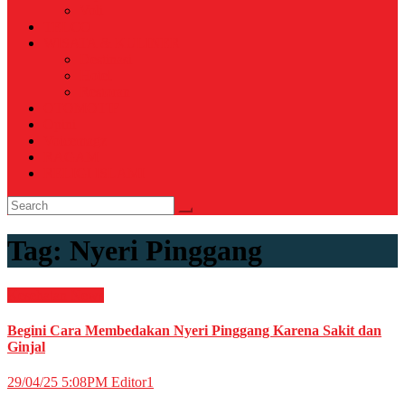
Voli
TELCO
WISATA & KULINER
Destinasi
Hotel
Restoran
OTOMOTIF
Opini
Voicemagz
RAGAM
RELIGI ISLAMI
Tag:
Nyeri Pinggang
Kesehatan
News
Begini Cara Membedakan Nyeri Pinggang Karena Sakit dan
Ginjal
29/04/25 5:08PM
Editor1