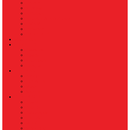
Finance
Koperasi
Perbankan
Pertanian & Perkebunan
UMKM
Perikanan
PROPERTY
Megapolitan
GAYA HIDUP
Aksesoris
Busana
Kecantikan
Hangout
HIBURAN
Budaya
Film & TV
Musik
Selebriti
OLAHRAGA
Basket
Bela Diri
Bulutangkis
Formula1
MotoGP
Sepak Bola