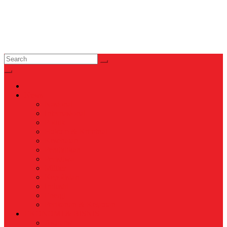
News
Nasional
Internasional
Politik
Hukum & Kriminal
Kesehatan
Pendidikan
Peristiwa
Militer
Kepolisian
Industri
Energi
Perikanan & Kelautan
EKONOMI & BISNIS
Asuransi