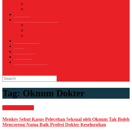
Sepak Bola
Voli
TELCO
WISATA & KULINER
Destinasi
Hotel
Restoran
OTOMOTIF
Opini
Voicemagz
RAGAM
RELIGI ISLAMI
Tag:
Oknum Dokter
Kesehatan
News
Menkes Sebut Kasus Pelecehan Seksual oleh Oknum Tak Boleh
Mencoreng Nama Baik Profesi Dokter Keseluruhan