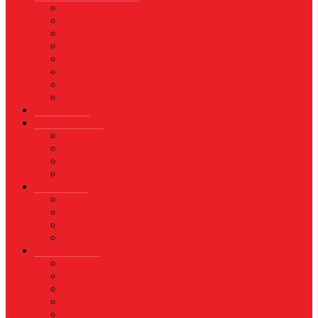
Asuransi
Finance
Koperasi
Perbankan
Pertanian & Perkebunan
UMKM
Perikanan
PROPERTY
Megapolitan
GAYA HIDUP
Aksesoris
Busana
Kecantikan
Hangout
HIBURAN
Budaya
Film & TV
Musik
Selebriti
OLAHRAGA
Basket
Bela Diri
Bulutangkis
Formula1
MotoGP