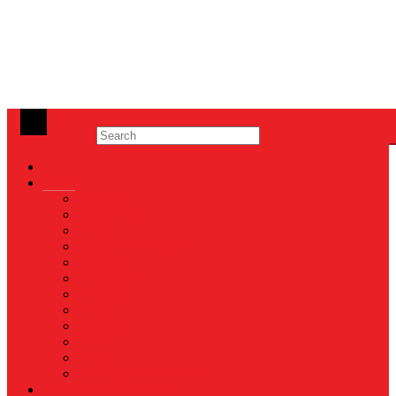
News
Nasional
Internasional
Politik
Hukum & Kriminal
Kesehatan
Pendidikan
Peristiwa
Militer
Kepolisian
Industri
Energi
Perikanan & Kelautan
EKONOMI & BISNIS