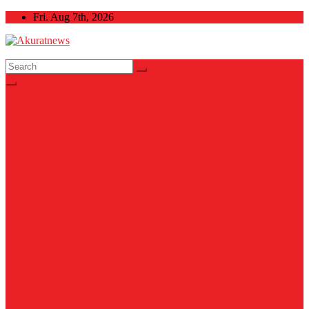
Skip
Fri. Aug 7th, 2026
to
content
Akuratnews
Informatif, Edukatif dan Inspiratif