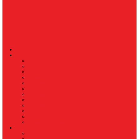
News
Nasional
Internasional
Politik
Hukum & Kriminal
Kesehatan
Pendidikan
Peristiwa
Militer
Kepolisian
Industri
Energi
Perikanan & Kelautan
EKONOMI & BISNIS
Asuransi
Finance