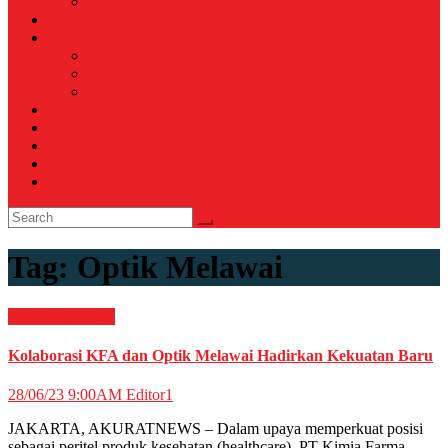
Voli
TELCO
WISATA & KULINER
Destinasi
Hotel
Restoran
OTOMOTIF
Opini
Voicemagz
RAGAM
RELIGI ISLAMI
Tag:
Optik Melawai
Kesehatan
News
Kolaborasi KFA dan Optik Melawai Hadirkan Kekuatan Baru
28/06/23 9:00AM
Editor1
JAKARTA, AKURATNEWS – Dalam upaya memperkuat posisi
sebagai peritel produk kesehatan (healthcare), PT Kimia Farma