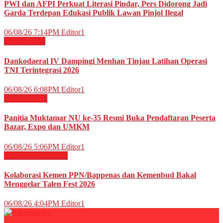
PWI dan AFPI Perkuat Literasi Pindar, Pers Didorong Jadi
Garda Terdepan Edukasi Publik Lawan Pinjol Ilegal
06/08/26 7:14PM
Editor1
Militer
News
Dankodaeral IV Dampingi Menhan Tinjau Latihan Operasi
TNI Terintegrasi 2026
06/08/26 6:08PM
Editor1
Daerah
News
Panitia Muktamar NU ke-35 Resmi Buka Pendaftaran Peserta
Bazar, Expo dan UMKM
06/08/26 5:06PM
Editor1
Budaya
HIBURAN
Kolaborasi Kemen PPN/Bappenas dan Kemenbud Bakal
Menggelar Talen Fest 2026
06/08/26 4:04PM
Editor1