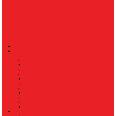
News
Nasional
Internasional
Politik
Hukum & Kriminal
Kesehatan
Pendidikan
Peristiwa
Militer
Kepolisian
Industri
Energi
Perikanan & Kelautan
EKONOMI & BISNIS