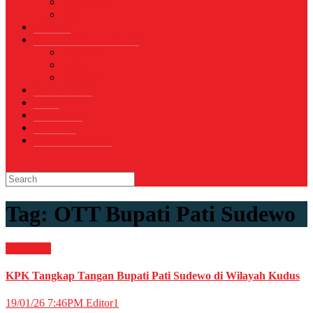
Sepak Bola
Voli
TELCO
WISATA & KULINER
Destinasi
Hotel
Restoran
OTOMOTIF
Opini
Voicemagz
RAGAM
RELIGI ISLAMI
Tag:
OTT Bupati Pati Sudewo
Hot News
KPK Tangkap Tangan Bupati Pati Sudewo di Wilayah Kudus
19/01/26 7:46PM
Editor1