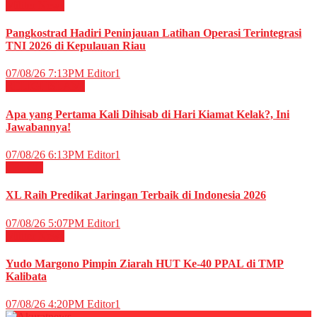
Militer
News
Pangkostrad Hadiri Peninjauan Latihan Operasi Terintegrasi
TNI 2026 di Kepulauan Riau
07/08/26 7:13PM
Editor1
RELIGI ISLAMI
Apa yang Pertama Kali Dihisab di Hari Kiamat Kelak?, Ini
Jawabannya!
07/08/26 6:13PM
Editor1
TELCO
XL Raih Predikat Jaringan Terbaik di Indonesia 2026
07/08/26 5:07PM
Editor1
Militer
News
Yudo Margono Pimpin Ziarah HUT Ke-40 PPAL di TMP
Kalibata
07/08/26 4:20PM
Editor1