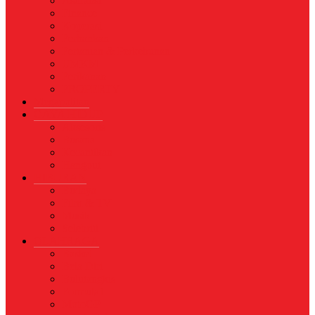
Asuransi
Finance
Koperasi
Perbankan
Pertanian & Perkebunan
UMKM
Perikanan
PROPERTY
Megapolitan
GAYA HIDUP
Aksesoris
Busana
Kecantikan
Hangout
HIBURAN
Budaya
Film & TV
Musik
Selebriti
OLAHRAGA
Basket
Bela Diri
Bulutangkis
Formula1
MotoGP