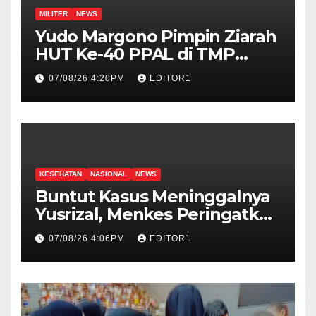
MILITER
NEWS
Yudo Margono Pimpin Ziarah
HUT Ke-40 PPAL di TMP
Kalibata
07/08/26 4:20PM
EDITOR1
KESEHATAN
NASIONAL
NEWS
Buntut Kasus Meninggalnya
Yusrizal, Menkes Peringatkan
Nakes Harus Punya Empati
07/08/26 4:06PM
EDITOR1