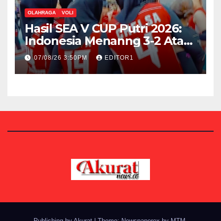
OLAHRAGA
VOLI
Hasil SEA V CUP Putri 2026:
Indonesia Menanng 3-2 Atas
Vietnam
07/08/26 3:50PM
EDITOR1
Publishing by Akurat
|
Theme: Newspaperex by
MTM
.