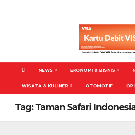
NEWS
EKONOMI & BISNIS
WISATA & KULINER
OTOMOTIF
OPI
Tag:
Taman Safari Indonesi