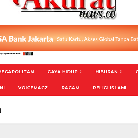
MEGAPOLITAN
GAYA HIDUP
HIBURAN
NI
VOICEMAGZ
RAGAM
RELIGI ISLAMI
a