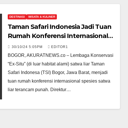
DESTINASI
WISATA & KULINER
Taman Safari Indonesia Jadi Tuan
Rumah Konferensi Internasional
Spesies Satwa Liar Terancam
30/10/24 5:05PM
EDITOR1
Punah
BOGOR, AKURATNEWS.co – Lembaga Konservasi
“Ex-Situ” (di luar habitat alami) satwa liar Taman
Safari Indonesa (TSI) Bogor, Jawa Barat, menjadi
tuan rumah konferensi internasional spesies satwa
liar terancam punah. Direktur…