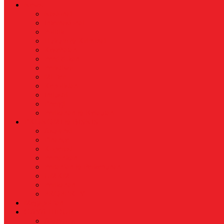
News
Nasional
Internasional
Politik
Hukum & Kriminal
Kesehatan
Pendidikan
Peristiwa
Militer
Kepolisian
Industri
Energi
Perikanan & Kelautan
EKONOMI & BISNIS
Asuransi
Finance
Koperasi
Perbankan
Pertanian & Perkebunan
UMKM
Perikanan
PROPERTY
Megapolitan
GAYA HIDUP
Aksesoris