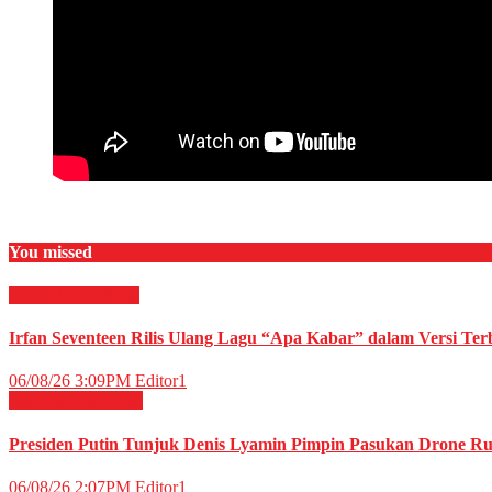
You missed
HIBURAN
Musik
Irfan Seventeen Rilis Ulang Lagu “Apa Kabar” dalam Versi Ter
06/08/26 3:09PM
Editor1
Internasional
News
Presiden Putin Tunjuk Denis Lyamin Pimpin Pasukan Drone Ru
06/08/26 2:07PM
Editor1