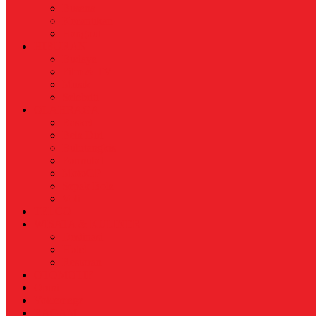
Busana
Kecantikan
Hangout
HIBURAN
Budaya
Film & TV
Musik
Selebriti
OLAHRAGA
Basket
Bela Diri
Bulutangkis
Formula1
MotoGP
Sepak Bola
Voli
TELCO
WISATA & KULINER
Destinasi
Hotel
Restoran
OTOMOTIF
Opini
Voicemagz
RAGAM