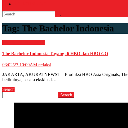
RELIGI ISLAMI
Tag:
The Bachelor Indonesia
Film & TV
HIBURAN
The Bachelor Indonesia Tayang di HBO dan HBO GO
03/02/23 10:00AM
redaksi
JAKARTA, AKURATNEWST – Produksi HBO Asia Originals, The Bachelo
berikutnya, secara eksklusif…
Search
Search