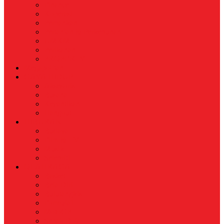
Finance
Koperasi
Perbankan
Pertanian & Perkebunan
UMKM
Perikanan
PROPERTY
Megapolitan
GAYA HIDUP
Aksesoris
Busana
Kecantikan
Hangout
HIBURAN
Budaya
Film & TV
Musik
Selebriti
OLAHRAGA
Basket
Bela Diri
Bulutangkis
Formula1
MotoGP
Sepak Bola