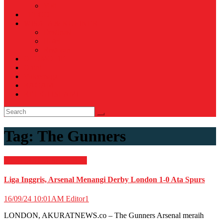
Voli
TELCO
WISATA & KULINER
Destinasi
Hotel
Restoran
OTOMOTIF
Opini
Voicemagz
RAGAM
RELIGI ISLAMI
Tag:
The Gunners
OLAHRAGA
Sepak Bola
Liga Inggris, Arsenal Menangi Derby London 1-0 Ata Spurs
16/09/24 10:01AM
Editor1
LONDON, AKURATNEWS.co – The Gunners Arsenal meraih