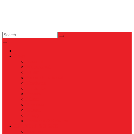
News
Nasional
Internasional
Politik
Hukum & Kriminal
Kesehatan
Pendidikan
Peristiwa
Militer
Kepolisian
Industri
Energi
Perikanan & Kelautan
EKONOMI & BISNIS
Asuransi