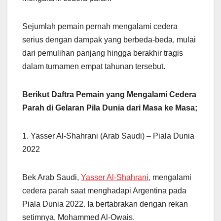
Sejumlah pemain pernah mengalami cedera
serius dengan dampak yang berbeda-beda, mulai
dari pemulihan panjang hingga berakhir tragis
dalam turnamen empat tahunan tersebut.
Berikut Daftra Pemain yang Mengalami Cedera
Parah di Gelaran Pila Dunia dari Masa ke Masa;
1. Yasser Al-Shahrani (Arab Saudi) – Piala Dunia
2022
Bek Arab Saudi,
Yasser Al-Shahrani,
mengalami
cedera parah saat menghadapi Argentina pada
Piala Dunia 2022. Ia bertabrakan dengan rekan
setimnya, Mohammed Al-Owais.