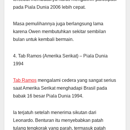
pada Piala Dunia 2006 lebih cepat.
Masa pemulihannya juga berlangsung lama
karena Owen membutuhkan sekitar sembilan
bulan untuk kembali bermain.
4. Tab Ramos (Amerika Serikat) – Piala Dunia
1994
Tab Ramos
mengalami cedera yang sangat serius
saat Amerika Serikat menghadapi Brasil pada
babak 16 besar Piala Dunia 1994.
Ia terjatuh setelah menerima sikutan dari
Leonardo. Benturan itu menyebabkan patah
tulang tengkorak yang parah, termasuk patah