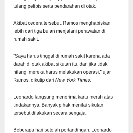
tulang pelipis serta pendarahan di otak.
Akibat cedera tersebut, Ramos menghabiskan
lebih dari tiga bulan menjalani perawatan di
rumah sakit.
“Saya harus tinggal di rumah sakit karena ada
darah di otak akibat sikutan itu, dan jika tidak
hilang, mereka harus melakukan operasi,” ujar
Ramos, dikutip dari
New York Times.
Leonardo langsung menerima kartu merah atas
tindakannya. Banyak pihak menilai sikutan
tersebut dilakukan secara sengaja.
Beberapa hari setelah pertandingan, Leonardo