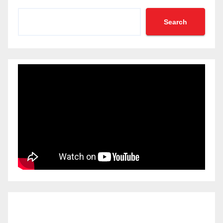
Search