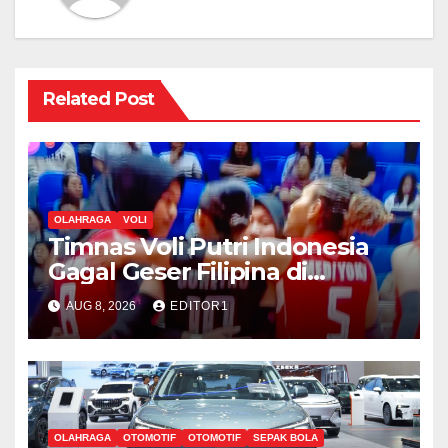
Related Post
OLAHRAGA
VOLI
Timnas Voli Putri Indonesia
Gagal Geser Filipina di
Klasemen Sementara SEA V
AUG 8, 2026
EDITOR1
Cup Putri 2026, Usai Dihajar
Thailand 3-0
OLAHRAGA
OTOMOTIF
OTOMOTIF
SEPAK BOLA