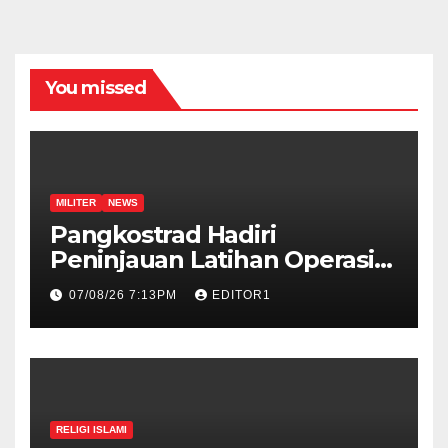
You missed
MILITER
NEWS
Pangkostrad Hadiri
Peninjauan Latihan Operasi
Terintegrasi TNI 2026 di
07/08/26 7:13PM
EDITOR1
Kepulauan Riau
RELIGI ISLAMI