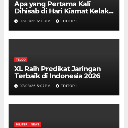
Apa yang Pertama Kali
Dihisab di Hari Kiamat Kelak?,
Ini Jawabannya!
07/08/26 6:13PM
EDITOR1
TELCO
XL Raih Predikat Jaringan
Terbaik di Indonesia 2026
07/08/26 5:07PM
EDITOR1
MILITER
NEWS