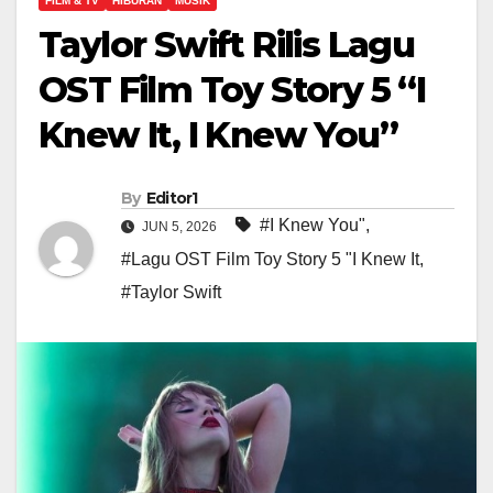
FILM & TV
HIBURAN
MUSIK
Taylor Swift Rilis Lagu
OST Film Toy Story 5 “I
Knew It, I Knew You”
By
Editor1
#I Knew You"
,
JUN 5, 2026
#Lagu OST Film Toy Story 5 "I Knew It
,
#Taylor Swift