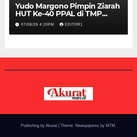
Yudo Margono Pimpin Ziarah
HUT Ke-40 PPAL di TMP
Kalibata
07/08/26 4:20PM
EDITOR1
Publishing by Akurat
|
Theme: Newspaperex by
MTM
.