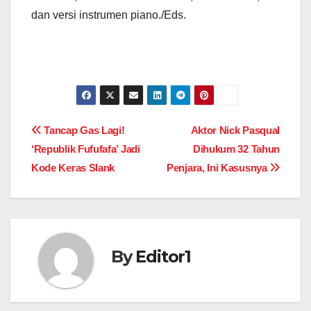
dan versi instrumen piano./Eds.
Post
Tancap Gas Lagi!
Aktor Nick Pasqual
‘Republik Fufufafa’ Jadi
Dihukum 32 Tahun
navigation
Kode Keras Slank
Penjara, Ini Kasusnya
By
Editor1