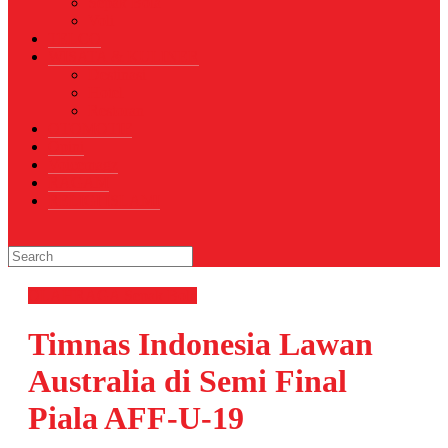
Sepak Bola
Voli
TELCO
WISATA & KULINER
Destinasi
Hotel
Restoran
OTOMOTIF
Opini
Voicemagz
RAGAM
RELIGI ISLAMI
OLAHRAGA
Sepak Bola
Timnas Indonesia Lawan
Australia di Semi Final
Piala AFF-U-19