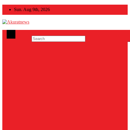
Skip
Sun. Aug 9th, 2026
to
content
Akuratnews
Informatif, Edukatif dan Inspiratif