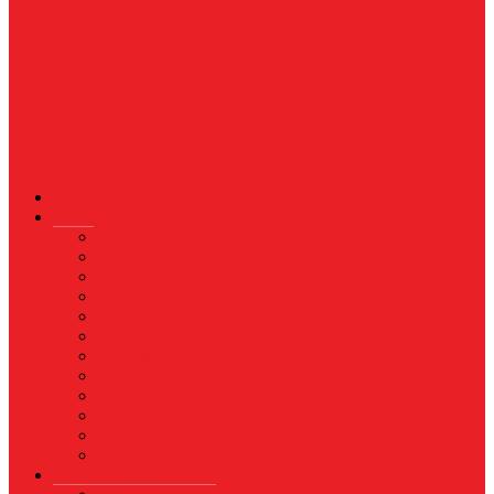
News
Nasional
Internasional
Politik
Hukum & Kriminal
Kesehatan
Pendidikan
Peristiwa
Militer
Kepolisian
Industri
Energi
Perikanan & Kelautan
EKONOMI & BISNIS