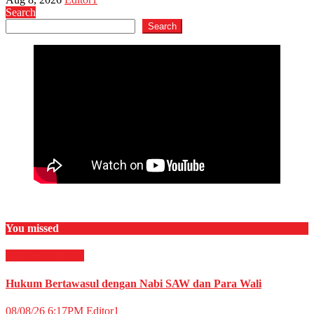
Search
Search
You missed
RELIGI ISLAMI
Hukum Bertawasul dengan Nabi SAW dan Para Wali
08/08/26 6:17PM
Editor1