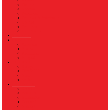
Asuransi
Finance
Koperasi
Perbankan
Pertanian & Perkebunan
UMKM
Perikanan
PROPERTY
Megapolitan
GAYA HIDUP
Aksesoris
Busana
Kecantikan
Hangout
HIBURAN
Budaya
Film & TV
Musik
Selebriti
OLAHRAGA
Basket
Bela Diri
Bulutangkis
Formula1
MotoGP