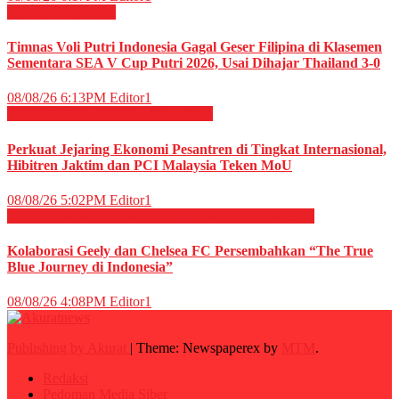
OLAHRAGA
Voli
Timnas Voli Putri Indonesia Gagal Geser Filipina di Klasemen
Sementara SEA V Cup Putri 2026, Usai Dihajar Thailand 3-0
08/08/26 6:13PM
Editor1
EKONOMI & BISNIS
Megapolitan
Perkuat Jejaring Ekonomi Pesantren di Tingkat Internasional,
Hibitren Jaktim dan PCI Malaysia Teken MoU
08/08/26 5:02PM
Editor1
OLAHRAGA
OTOMOTIF
OTOMOTIF
Sepak Bola
Kolaborasi Geely dan Chelsea FC Persembahkan “The True
Blue Journey di Indonesia”
08/08/26 4:08PM
Editor1
Publishing by Akurat
|
Theme: Newspaperex by
MTM
.
Redaksi
Pedoman Media Siber